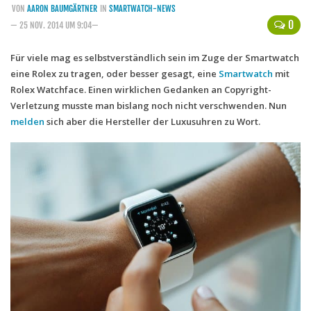
VON
AARON BAUMGÄRTNER
IN
SMARTWATCH-NEWS
Handytarife
0
— 25 NOV. 2014 UM 9:04—
BASE
Für viele mag es selbstverständlich sein im Zuge der Smartwatch
eine Rolex zu tragen, oder besser gesagt, eine
Smartphonetarife
Smartwatch
mit
Rolex Watchface. Einen wirklichen Gedanken an Copyright-
Datentarife
Verletzung musste man bislang noch nicht verschwenden. Nun
o2
melden
sich aber die Hersteller der Luxusuhren zu Wort.
Smartphonetarife
Prepaid-Tarife
Datentarife
Flatrate-Prepaidtarife
Mobilfunk-Vergleichsrechner
Mobilfunk-Tarifrechner
Flatrate-Datentarife