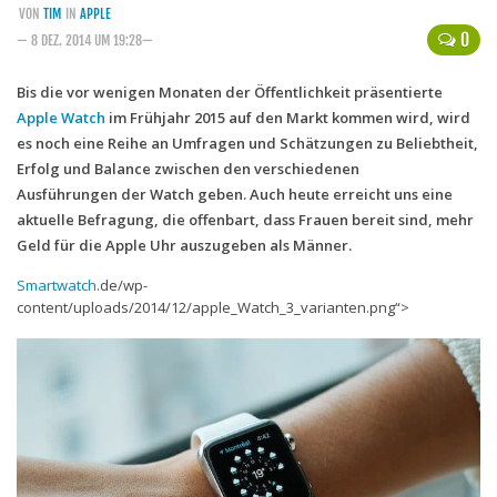
VON
TIM
IN
APPLE
Handytarife
0
— 8 DEZ. 2014 UM 19:28—
BASE
Bis die vor wenigen Monaten der Öffentlichkeit präsentierte
Apple Watch
im Frühjahr 2015 auf den Markt kommen wird, wird
Smartphonetarife
es noch eine Reihe an Umfragen und Schätzungen zu Beliebtheit,
Datentarife
Erfolg und Balance zwischen den verschiedenen
o2
Ausführungen der Watch geben. Auch heute erreicht uns eine
aktuelle Befragung, die offenbart, dass Frauen bereit sind, mehr
Smartphonetarife
Geld für die Apple Uhr auszugeben als Männer.
Prepaid-Tarife
Smartwatch
.de/wp-
Datentarife
content/uploads/2014/12/apple_Watch_3_varianten.png“>
Flatrate-Prepaidtarife
Mobilfunk-Vergleichsrechner
Mobilfunk-Tarifrechner
Flatrate-Datentarife