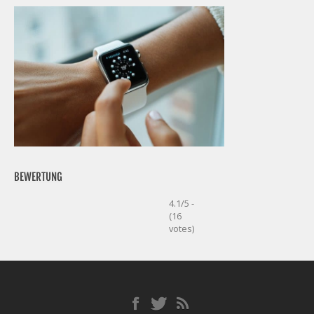
BEWERTUNG
4.1/5 -
(16
votes)