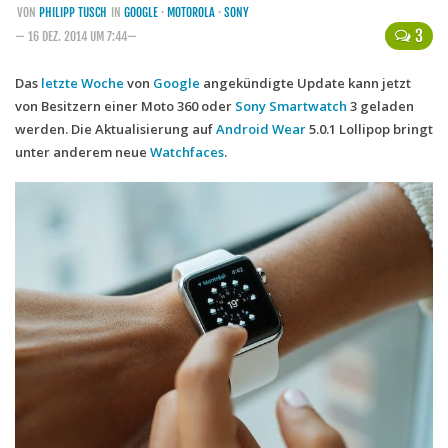
VON
PHILIPP TUSCH
IN
GOOGLE
·
MOTOROLA
·
SONY
Handytarife
3
— 16 DEZ. 2014 UM 7:44—
BASE
Das
letzte Woche
von
Google
angekündigte Update kann jetzt
von Besitzern einer Moto 360 oder
Smartphonetarife
Sony
Smartwatch
3 geladen
werden. Die Aktualisierung auf
Android Wear
5.0.1 Lollipop bringt
Datentarife
unter anderem neue
Watchfaces
.
o2
Smartphonetarife
Prepaid-Tarife
Datentarife
Flatrate-Prepaidtarife
Mobilfunk-Vergleichsrechner
Mobilfunk-Tarifrechner
Flatrate-Datentarife