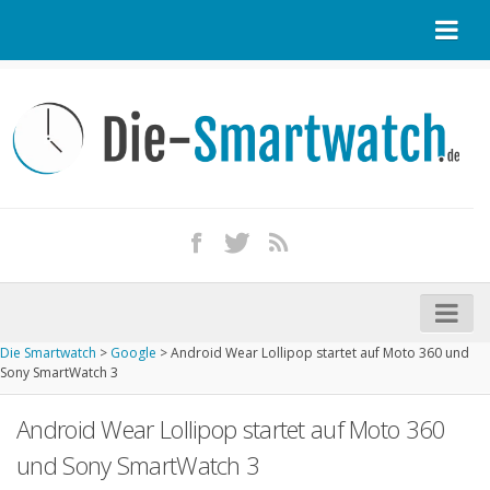
Startseite
Kontakt / Tipp geben
Impressum
Datenschutz
Apple Watch kaufen
iPhone kaufen
Die Smartwatch
>
Google
>
Android Wear Lollipop startet auf Moto 360 und
Startseite
Sony SmartWatch 3
Aktuelle Smartwatches im Test
Android Wear Lollipop startet auf Moto 360
Kommende Smartwatches
und Sony SmartWatch 3
Marken und Modelle