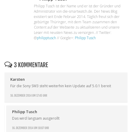
Philipp Tusch ist der Name und er ist der Gründer und
Administrator von die-smartwatch.de. Der News Blog
existiert seit Ende Februar 2014. Täglich freut sich der
gebürtige Thüringer, mit dem Team zusammen den
Content auf der Webseite zu aktualisieren und unsere
Leser mit neusten News zu versorgen. // Twitter:
@
philipptusch
// Google+:
Philipp Tusch
3 KOMMENTARE
Karsten
Für die Sony SW3 steht weiterhin kein Update auf 5.0.1 bereit
16. DEZEMBER 2014 UM 17:45 UHR
Philipp Tusch
Das wird langsam ausgerollt
16. DEZEMBER 2014 UM 18:07 UHR