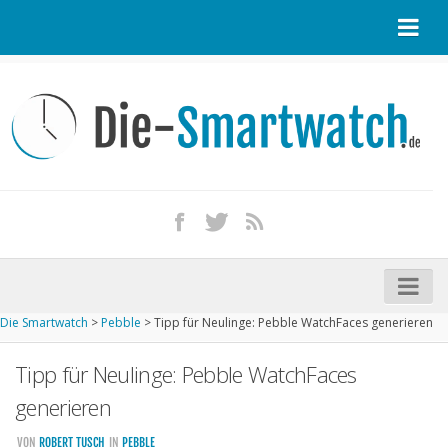
Startseite
Kontakt / Tipp geben
Impressum
Datenschutz
Apple Watch kaufen
iPhone kaufen
Die Smartwatch
>
Pebble
>
Tipp für Neulinge: Pebble WatchFaces generieren
Startseite
Tipp für Neulinge: Pebble WatchFaces
Aktuelle Smartwatches im Test
generieren
Kommende Smartwatches
VON
ROBERT TUSCH
IN
PEBBLE
Marken und Modelle