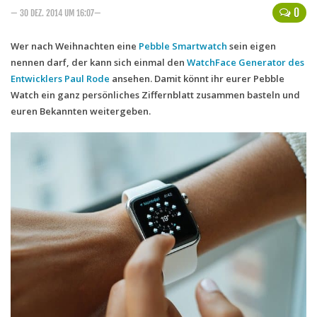
0
— 30 DEZ. 2014 UM 16:07—
Handytarife
Wer nach Weihnachten eine
Pebble
Smartwatch
sein eigen
BASE
nennen darf, der kann sich einmal den
WatchFace Generator des
Smartphonetarife
Entwicklers Paul Rode
ansehen. Damit könnt ihr eurer Pebble
Watch ein ganz persönliches Ziffernblatt zusammen basteln und
Datentarife
euren Bekannten weitergeben.
o2
Smartphonetarife
Prepaid-Tarife
Datentarife
Flatrate-Prepaidtarife
Mobilfunk-Vergleichsrechner
Mobilfunk-Tarifrechner
Flatrate-Datentarife