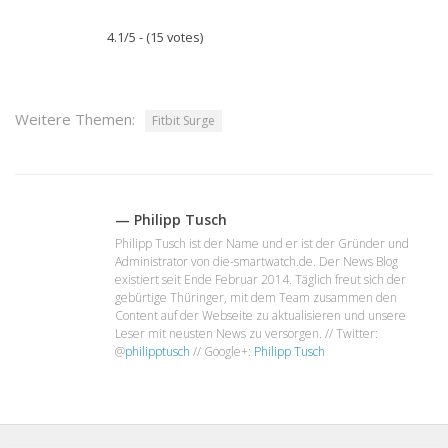
4.1/5 - (15 votes)
Weitere Themen:
Fitbit Surge
— Philipp Tusch
Philipp Tusch ist der Name und er ist der Gründer und
Administrator von die-smartwatch.de. Der News Blog
existiert seit Ende Februar 2014. Täglich freut sich der
gebürtige Thüringer, mit dem Team zusammen den
Content auf der Webseite zu aktualisieren und unsere
Leser mit neusten News zu versorgen. // Twitter:
@
philipptusch
// Google+:
Philipp Tusch