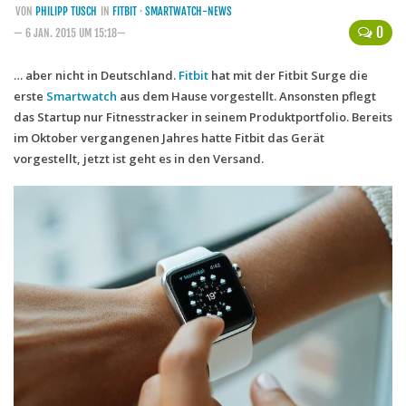
VON
PHILIPP TUSCH
IN
FITBIT
·
SMARTWATCH-NEWS
Handytarife
0
— 6 JAN. 2015 UM 15:18—
BASE
… aber nicht in Deutschland.
Fitbit
hat mit der
Fitbit Surge
die
erste
Smartwatch
Smartphonetarife
aus dem Hause vorgestellt. Ansonsten pflegt
das Startup nur Fitnesstracker in seinem Produktportfolio. Bereits
Datentarife
im Oktober vergangenen Jahres hatte Fitbit das Gerät
o2
vorgestellt, jetzt ist geht es in den Versand.
Smartphonetarife
Prepaid-Tarife
Datentarife
Flatrate-Prepaidtarife
Mobilfunk-Vergleichsrechner
Mobilfunk-Tarifrechner
Flatrate-Datentarife