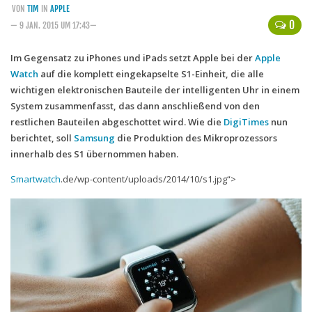
VON
TIM
IN
APPLE
Handytarife
0
— 9 JAN. 2015 UM 17:43—
BASE
Im Gegensatz zu iPhones und iPads setzt Apple bei der
Apple
Watch
auf die komplett eingekapselte S1-Einheit, die alle
Smartphonetarife
wichtigen elektronischen Bauteile der intelligenten Uhr in einem
Datentarife
System zusammenfasst, das dann anschließend von den
o2
restlichen Bauteilen abgeschottet wird. Wie die
DigiTimes
nun
berichtet, soll
Samsung
die Produktion des Mikroprozessors
Smartphonetarife
innerhalb des S1 übernommen haben.
Prepaid-Tarife
Smartwatch
.de/wp-content/uploads/2014/10/s1.jpg“>
Datentarife
Flatrate-Prepaidtarife
Mobilfunk-Vergleichsrechner
Mobilfunk-Tarifrechner
Flatrate-Datentarife