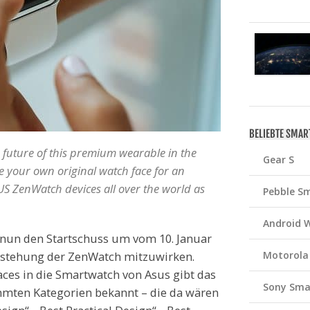
BELIEBTE SMA
 future of this premium wearable in the
Gear S
e your own original watch face for an
US ZenWatch devices all over the world as
Pebble S
Android 
nun den Startschuss um vom 10. Januar
ntstehung der ZenWatch mitzuwirken.
Motorola
ces in die Smartwatch von Asus gibt das
Sony Sma
mten Kategorien bekannt – die da wären