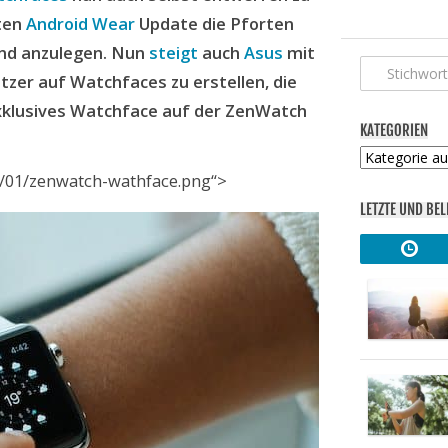
ten
Android Wear
Update die Pforten
and anzulegen. Nun
steigt
auch
Asus
mit
tzer auf Watchfaces zu erstellen, die
exklusives Watchface auf der ZenWatch
KATEGORIEN
Kategorien
/01/zenwatch-wathface.png“>
LETZTE UND BEL