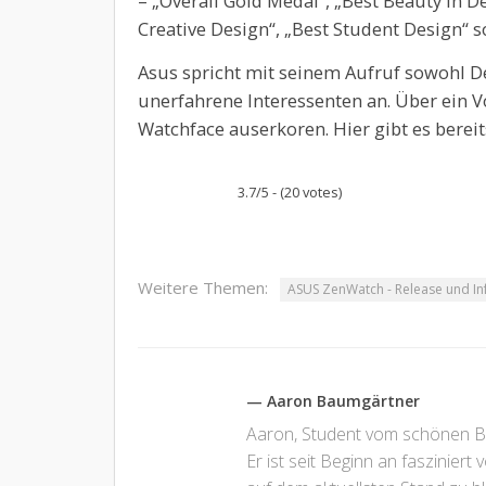
– „Overall Gold Medal“, „Best Beauty in De
Creative Design“, „Best Student Design“ s
Asus spricht mit seinem Aufruf sowohl De
unerfahrene Interessenten an. Über ein 
Watchface auserkoren. Hier gibt es berei
3.7/5 - (20 votes)
Weitere Themen:
ASUS ZenWatch - Release und In
— Aaron Baumgärtner
Aaron, Student vom schönen Bod
Er ist seit Beginn an fasziniert