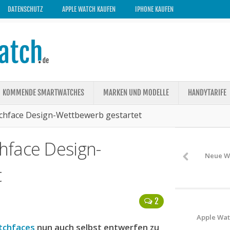
DATENSCHUTZ
APPLE WATCH KAUFEN
IPHONE KAUFEN
KOMMENDE SMARTWATCHES
MARKEN UND MODELLE
HANDYTARIFE
chface Design-Wettbewerb gestartet
hface Design-
Neue Wa
t
2
Apple Wat
tchfaces
nun auch selbst entwerfen zu