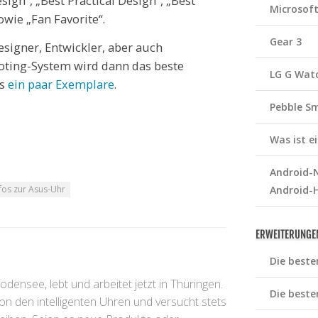
sign“, „Best Practical Design“, „Best
Microsof
owie „Fan Favorite“.
Gear 3
signer, Entwickler, aber auch
Voting-System wird dann das beste
LG G Wat
ts
ein paar Exemplare
.
Pebble S
Was ist 
Android-N
fos zur Asus-Uhr
Android-
ERWEITERUNGE
Die beste
ensee, lebt und arbeitet jetzt in Thüringen.
Die beste
 von den intelligenten Uhren und versucht stets