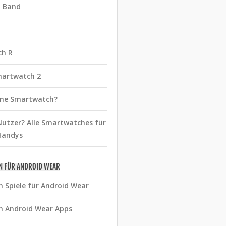
t Band
ch R
martwatch 2
eine Smartwatch?
utzer? Alle Smartwatches für
Handys
N FÜR ANDROID WEAR
n Spiele für Android Wear
n Android Wear Apps