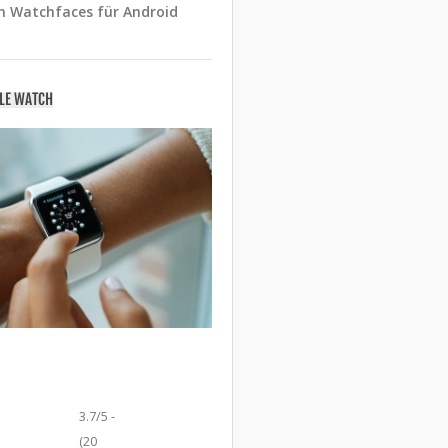
n Watchfaces für Android
PLE WATCH
3.7/5 -
(20