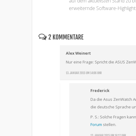
auf dem aktuellsten Stand zu b
erweiternde Software-Highlight
2 KOMMENTARE
Alex Weinert
Nur eine Frage: Spricht die ASUS Zen
13. JANUAR 2015 UM 14:06 UHR
Frederick
Da die Asus ZenWatch An
die deutsche Sprache unt
P. S.: Solche Fragen kan
Forum
stellen.
13. JANUAR 2015 UM 16:12 UHR