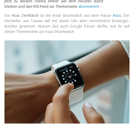
Jetzt zu diesem Thema immer auf dem neusten Stand
bleiben und den RSS-Feed zur Themenseite
abonnieren
! -
Handytarife
Die
Asus ZenWatch
ist die erste Smartwatch aus dem Hause
Asus
. Der
Hersteller aus Taiwan will mit seiner Uhr aber vornehmlich Einsteiger-
BASE
Kunden gewinnen. Warum das auch Google freuen dürfte, lest ihr auf
dieser Themenseite zur Asus Smartwatch.
Smartphonetarife
Datentarife
o2
Smartphonetarife
Prepaid-Tarife
Datentarife
Flatrate-Prepaidtarife
Mobilfunk-Vergleichsrechner
Mobilfunk-Tarifrechner
Flatrate-Datentarife