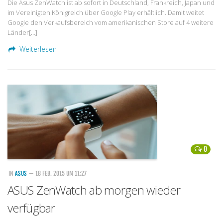
Die Asus ZenWatch ist ab sofort in Deutschland, Frankreich, Japan und
im Vereinigten Königreich über Google Play erhältlich. Damit weitet
Google den Verkaufsbereich vom amerikanischen Store auf 4 weitere
Länder[…]
Weiterlesen
0
IN
ASUS
— 18 FEB. 2015 UM 11:27
ASUS ZenWatch ab morgen wieder
verfügbar