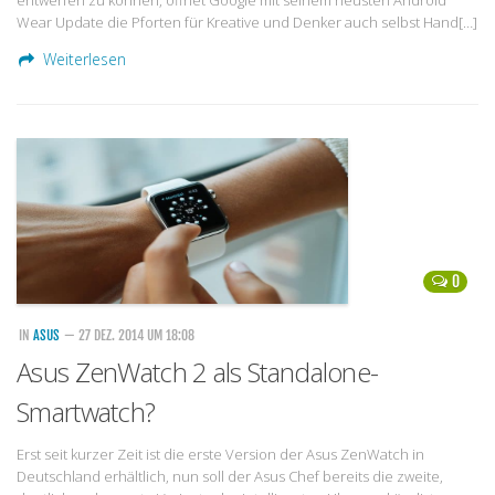
Wear Update die Pforten für Kreative und Denker auch selbst Hand[…]
Weiterlesen
0
IN
ASUS
— 27 DEZ. 2014 UM 18:08
Asus ZenWatch 2 als Standalone-
Smartwatch?
Erst seit kurzer Zeit ist die erste Version der Asus ZenWatch in
Deutschland erhältlich, nun soll der Asus Chef bereits die zweite,