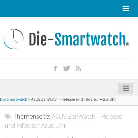
Startseite
Kontakt / Tipp geben
Impressum
Datenschutz
Apple Watch kaufen
iPhone kaufen
Die Smartwatch
>
ASUS ZenWatch - Release und Infos zur Asus-Uhr
Startseite
Aktuelle Smartwatches im Test
Themenseite:
ASUS ZenWatch – Release
und Infos zur Asus-Uhr
Kommende Smartwatches
Marken und Modelle