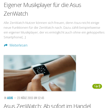
Eigener Musikplayer für die Asus
ZenWatch
Alle ZenWatch Nutzer können sich freuen, denn Asus reicht einige
neue Funktionen für die ZenWatch nach. Dazu zählt beispielsweise
ein eigener Musikplayer, der es ermöglicht auch ohne ein gekoppeltes
Smartphone[…]
Weiterlesen
0
IN
ASUS
— 23 MÄRZ 2015 UM 12:45
Asus ZenWatch: Ab sofort im Handel