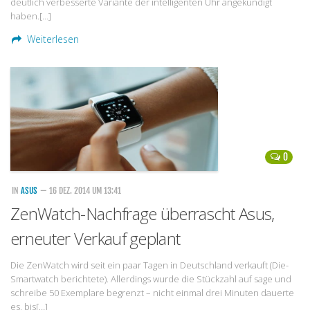
deutlich verbesserte Variante der intelligenten Uhr angekündigt
haben.[…]
Weiterlesen
0
IN
ASUS
— 16 DEZ. 2014 UM 13:41
ZenWatch-Nachfrage überrascht Asus,
erneuter Verkauf geplant
Die ZenWatch wird seit ein paar Tagen in Deutschland verkauft (Die-
Smartwatch berichtete). Allerdings wurde die Stückzahl auf sage und
schreibe 50 Exemplare begrenzt – nicht einmal drei Minuten dauerte
es, bis[…]