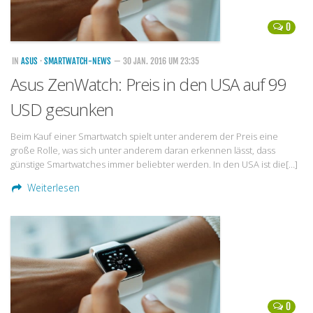
0
IN
ASUS
·
SMARTWATCH-NEWS
— 30 JAN. 2016 UM 23:35
Asus ZenWatch: Preis in den USA auf 99
USD gesunken
Beim Kauf einer Smartwatch spielt unter anderem der Preis eine
große Rolle, was sich unter anderem daran erkennen lässt, dass
günstige Smartwatches immer beliebter werden. In den USA ist die[…]
Weiterlesen
0