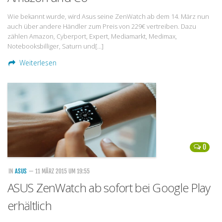
Wie bekannt wurde, wird Asus seine ZenWatch ab dem 14. März nun
auch über andere Händler zum Preis von 229€ vertreiben. Dazu
zählen Amazon, Cyberport, Expert, Mediamarkt, Medimax,
Notebooksbilliger, Saturn und[…]
Weiterlesen
0
IN
ASUS
— 11 MÄRZ 2015 UM 19:55
ASUS ZenWatch ab sofort bei Google Play
erhältlich