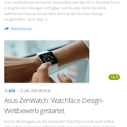
Zum Verkaufsstart im letzten Dezember war die ASUS ZenWatch nur
in begrenzten Mengen verfügbar und musste damit die Kritik
zahlreicher Nutzer einstecken. Jetzt ist die nächste Charge
eingetroffen, doch die[…]
Weiterlesen
2
IN
ASUS
— 12 JAN. 2015 UM 16:40
Asus ZenWatch: Watchface Design-
Wettbewerb gestartet
Durch die Freigabe an die Entwickler Watchfaces nun auch selbst
entwerfen zu können, öffnet Google mit seinem neusten Android