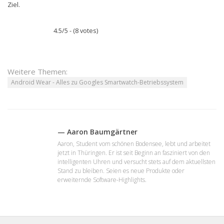
Ziel.
4.5/5 - (8 votes)
Weitere Themen:
Android Wear - Alles zu Googles Smartwatch-Betriebssystem
— Aaron Baumgärtner
Aaron, Student vom schönen Bodensee, lebt und arbeitet
jetzt in Thüringen. Er ist seit Beginn an fasziniert von den
intelligenten Uhren und versucht stets auf dem aktuellsten
Stand zu bleiben. Seien es neue Produkte oder
erweiternde Software-Highlights.