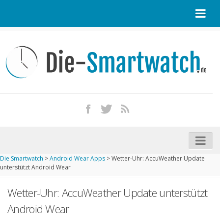
Startseite
Kontakt / Tipp geben
Impressum
Datenschutz
Apple Watch kaufen
iPhone kaufen
Die Smartwatch
>
Android Wear Apps
>
Wetter-Uhr: AccuWeather Update
Startseite
unterstützt Android Wear
Aktuelle Smartwatches im Test
Wetter-Uhr: AccuWeather Update unterstützt
Kommende Smartwatches
Android Wear
Marken und Modelle