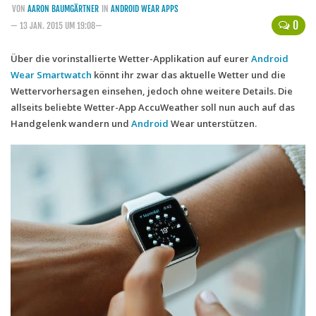
VON
AARON BAUMGÄRTNER
IN
ANDROID WEAR APPS
Handytarife
0
— 13 JAN. 2015 UM 19:08—
BASE
Über die vorinstallierte Wetter-Applikation auf eurer
Android
Wear
Smartwatch
Smartphonetarife
könnt ihr zwar das aktuelle Wetter und die
Wettervorhersagen einsehen, jedoch ohne weitere Details. Die
Datentarife
allseits beliebte Wetter-App AccuWeather soll nun auch auf das
o2
Handgelenk wandern und
Android
Wear unterstützen.
Smartphonetarife
Prepaid-Tarife
Datentarife
Flatrate-Prepaidtarife
Mobilfunk-Vergleichsrechner
Mobilfunk-Tarifrechner
Flatrate-Datentarife