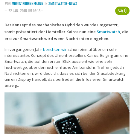
VON
MORITZ BRUENNEMANN
IN
SMARTWATCH-NEWS
Handytarife
0
— 22 JAN. 2015 UM 16:18—
BASE
Das Konzept des mechanischen Hybriden wurde umgesetzt,
somit präsentiert der Hersteller Kairos nun eine
Smartphonetarife
Smartwatch
, die
erst zur Smartwatch wird wenn Nachrichten eingehen.
Datentarife
Im vergangenen Jahr
berichten wir
schon einmal über ein sehr
o2
interessantes Konzept des Uhrenherstellers Kairos. Es ging um eine
Smartwatch, die auf den ersten Blick aussieht wie eine sehr
Smartphonetarife
hochwertige, aber dennoch einfache Armbanduhr. Treffen jedoch
Prepaid-Tarife
Nachrichten ein, wird deutlich, dass es sich bei der Glasabdeckung
um ein Display handelt, das bei Bedarf die Infos einer Smartwatch
Datentarife
anzeigt.
Flatrate-Prepaidtarife
Mobilfunk-Vergleichsrechner
Mobilfunk-Tarifrechner
Flatrate-Datentarife