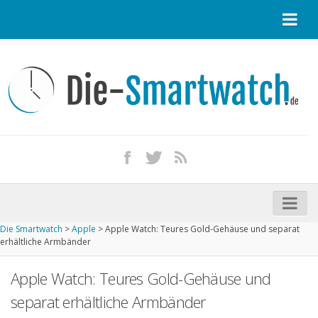
Startseite
Kontakt / Tipp geben
Impressum
Datenschutz
Apple Watch kaufen
iPhone kaufen
Die Smartwatch
>
Apple
>
Apple Watch: Teures Gold-Gehäuse und separat
Startseite
erhältliche Armbänder
Aktuelle Smartwatches im Test
Apple Watch: Teures Gold-Gehäuse und
Kommende Smartwatches
separat erhältliche Armbänder
Marken und Modelle