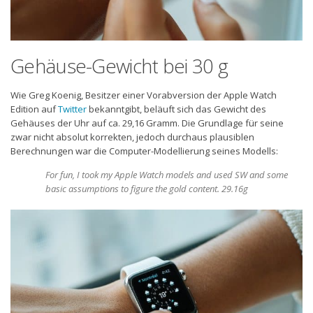
Gehäuse-Gewicht bei 30 g
Wie Greg Koenig, Besitzer einer Vorabversion der Apple Watch
Edition auf
Twitter
bekanntgibt, beläuft sich das Gewicht des
Gehäuses der Uhr auf ca. 29,16 Gramm. Die Grundlage für seine
zwar nicht absolut korrekten, jedoch durchaus plausiblen
Berechnungen war die Computer-Modellierung seines Modells:
For fun, I took my Apple Watch models and used SW and some
basic assumptions to figure the gold content. 29.16g