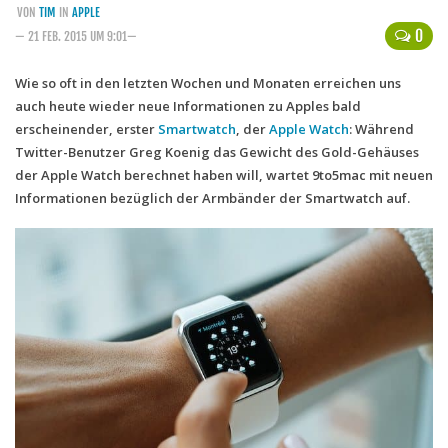
VON
TIM
IN
APPLE
Handytarife
0
— 21 FEB. 2015 UM 9:01—
BASE
Wie so oft in den letzten Wochen und Monaten erreichen uns
auch heute wieder neue Informationen zu Apples bald
Smartphonetarife
erscheinender, erster
Smartwatch
, der
Apple Watch
: Während
Datentarife
Twitter-Benutzer Greg Koenig das Gewicht des Gold-Gehäuses
o2
der Apple Watch berechnet haben will, wartet 9to5mac mit neuen
Informationen bezüglich der Armbänder der Smartwatch auf.
Smartphonetarife
Prepaid-Tarife
Datentarife
Flatrate-Prepaidtarife
Mobilfunk-Vergleichsrechner
Mobilfunk-Tarifrechner
Flatrate-Datentarife