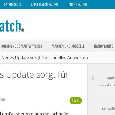
DATENSCHUTZ
APPLE WATCH KAUFEN
IPHONE KAUFEN
KOMMENDE SMARTWATCHES
MARKEN UND MODELLE
HANDYTARIFE
: Neues Update sorgt für schnelles Antworten
s Update sorgt für
Apple
neuesten 
 7:00—
0
LG stel
 umfasst zum einen das schnelle