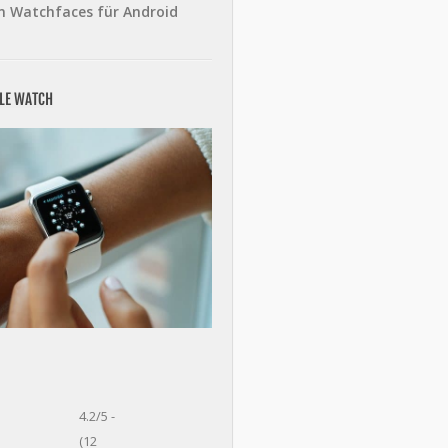
n Watchfaces für Android
PLE WATCH
4.2/5 -
(12