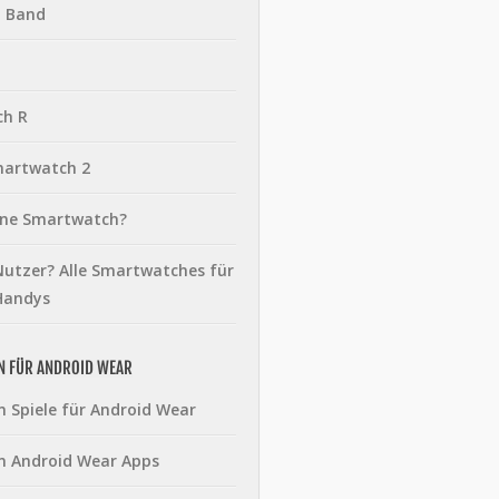
t Band
ch R
martwatch 2
eine Smartwatch?
utzer? Alle Smartwatches für
Handys
N FÜR ANDROID WEAR
n Spiele für Android Wear
n Android Wear Apps