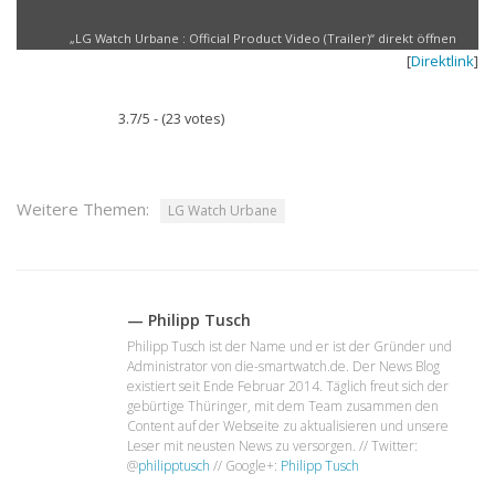
YouTube
anzeigen
„LG Watch Urbane : Official Product Video (Trailer)“ direkt öffnen
[
Direktlink
]
3.7/5 - (23 votes)
Weitere Themen:
LG Watch Urbane
— Philipp Tusch
Philipp Tusch ist der Name und er ist der Gründer und
Administrator von die-smartwatch.de. Der News Blog
existiert seit Ende Februar 2014. Täglich freut sich der
gebürtige Thüringer, mit dem Team zusammen den
Content auf der Webseite zu aktualisieren und unsere
Leser mit neusten News zu versorgen. // Twitter:
@
philipptusch
// Google+:
Philipp Tusch