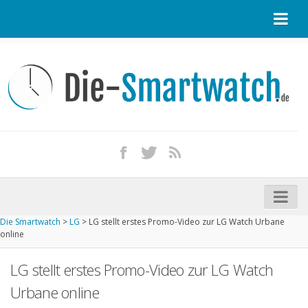
Startseite
Kontakt / Tipp geben
Impressum
Datenschutz
Apple Watch kaufen
iPhone kaufen
Die Smartwatch
>
LG
>
LG stellt erstes Promo-Video zur LG Watch Urbane
Startseite
online
Aktuelle Smartwatches im Test
LG stellt erstes Promo-Video zur LG Watch
Kommende Smartwatches
Urbane online
Marken und Modelle