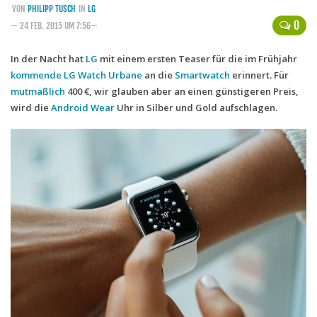
VON
PHILIPP TUSCH
IN
LG
Handytarife
0
— 24 FEB. 2015 UM 7:56—
BASE
In der Nacht hat
LG
mit einem ersten Teaser für die im Frühjahr
kommende LG Watch Urbane
Smartphonetarife
an die
Smartwatch
erinnert. Für
mutmaßlich
400 €, wir glauben aber an einen günstigeren Preis,
Datentarife
wird die
Android Wear
Uhr in Silber und Gold aufschlagen.
o2
Smartphonetarife
Prepaid-Tarife
Datentarife
Flatrate-Prepaidtarife
Mobilfunk-Vergleichsrechner
Mobilfunk-Tarifrechner
Flatrate-Datentarife