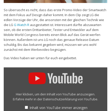
So überrascht es nicht, dass das erste Promo-Video der Smartwatch
mit dem Fokus auf Design daher kommt. In dem Clip zeigt LG die
edlen Vorzüge der Uhr, die ansonsten mit der gleichen Technik wie
die LG
G Watch R
ausgestattet ist. Interessant dürfte abzuwarten
sein, ob die ersten Drittanbieter, Tester und Entwickler auf dem
Mobile World Congress bereits einen Blick auf das Gerät werfen
können. Außerdem ist uns LG noch das genaue Release-Datum
schuldig. Bis das bekannt gegeben wird, müssen wir uns wohl
zunächst mit dem Werbevideo begnügen.
Das Video haben wir unten für euch eingebettet.
„LG
Watch
Urbane
:
Official
Product
Hier klicken, um den Inhalt von YouTube anzuzeigen.
Video
Erfahre mehr in der
Datenschutzerklärung von YouTube
.
(Trailer)“
von
Inhalt von YouTube immer anzeigen