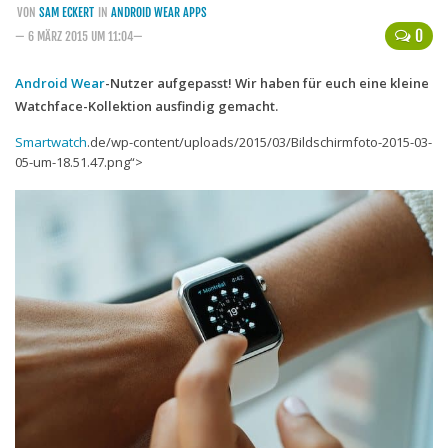
VON
SAM ECKERT
IN
ANDROID WEAR APPS
Handytarife
0
— 6 MÄRZ 2015 UM 11:04—
BASE
Android Wear
-Nutzer aufgepasst! Wir haben für euch eine kleine
Watchface-Kollektion ausfindig gemacht.
Smartphonetarife
Datentarife
Smartwatch
.de/wp-content/uploads/2015/03/Bildschirmfoto-2015-03-
05-um-18.51.47.png“>
o2
Smartphonetarife
Prepaid-Tarife
Datentarife
Flatrate-Prepaidtarife
Mobilfunk-Vergleichsrechner
Mobilfunk-Tarifrechner
Flatrate-Datentarife