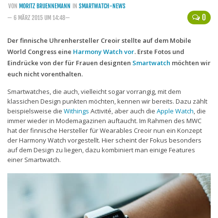
VON
MORITZ BRUENNEMANN
IN
SMARTWATCH-NEWS
Handytarife
0
— 6 MÄRZ 2015 UM 14:48—
BASE
Der finnische Uhrenhersteller Creoir stellte auf dem Mobile
World Congress eine
Smartphonetarife
Harmony Watch vor
. Erste Fotos und
Eindrücke von der für Frauen designten
Smartwatch
möchten wir
Datentarife
euch nicht vorenthalten.
o2
Smartwatches, die auch, vielleicht sogar vorrangig, mit dem
klassichen Design punkten möchten, kennen wir bereits. Dazu zählt
Smartphonetarife
beispielsweise die
Withings
Activité, aber auch die
Apple Watch
, die
Prepaid-Tarife
immer wieder in Modemagazinen auftaucht. Im Rahmen des MWC
hat der finnische Hersteller für Wearables Creoir nun ein Konzept
Datentarife
der Harmony Watch vorgestellt. Hier scheint der Fokus besonders
auf dem Design zu liegen, dazu kombiniert man einige Features
Flatrate-Prepaidtarife
einer Smartwatch.
Mobilfunk-Vergleichsrechner
Mobilfunk-Tarifrechner
Flatrate-Datentarife