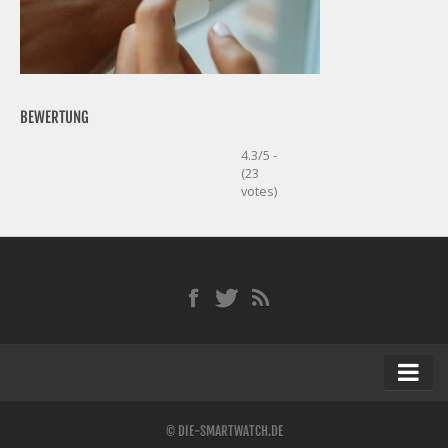
BEWERTUNG
4.3/5 -
(23
votes)
Startseite
© DIE-SMARTWATCH.DE