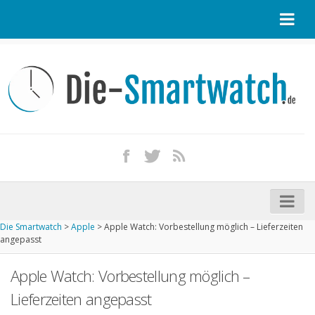
Startseite
Kontakt / Tipp geben
Impressum
Datenschutz
Apple Watch kaufen
iPhone kaufen
Die Smartwatch
>
Apple
>
Apple Watch: Vorbestellung möglich – Lieferzeiten
Startseite
angepasst
Aktuelle Smartwatches im Test
Apple Watch: Vorbestellung möglich –
Kommende Smartwatches
Lieferzeiten angepasst
Marken und Modelle