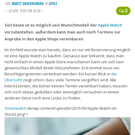
VON
MORITZ BRUENNEMANN
IN
APPLE
Handytarife
0
— 10 APR. 2015 UM 10:16—
BASE
Seit heute ist es möglich sein Wunschmodell der
Apple Watch
vorzubestellen, außerdem kann man auch noch Termine zur
Smartphonetarife
Anprobe in den Apple Shops vereinbaren.
Datentarife
Im Vorfeld wusste man bereits, dass es nur mit Reservierung möglich
o2
ist eine Apple Watch zu kaufen. Genauso war bekannt, dass man
nicht einfach in einen Apple Store marschieren kann um sich sein
Smartphonetarife
gewünschtes Modell direkt mitzunehmen. Erst einmal muss ein
Prepaid-Tarife
Besichtigungstermin vereinbart werden. Ein kurzer Blick in
die
Übersicht
zeigt schon, dass viele Termine vergriffen sind. Alle
Datentarife
Interessenten, die bisher keinen Termin vereinbart haben, müssen
sich noch etwas gedulden oder womöglich versuchen in einem
Flatrate-Prepaidtarife
anderen Store noch eine Lücke zu finden.
Mobilfunk-Vergleichsrechner
Smartwatch
.de/wp-content/uploads/2015/03/Apple-Watch-im-
Mobilfunk-Tarifrechner
Store2.png“>
Flatrate-Datentarife