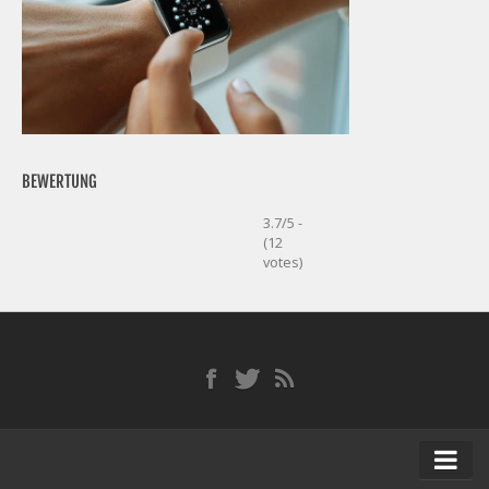
BEWERTUNG
3.7/5 -
(12
votes)