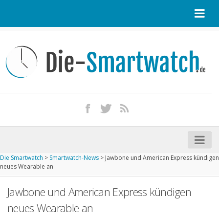
Startseite
Kontakt / Tipp geben
Impressum
Datenschutz
Apple Watch kaufen
iPhone kaufen
Die Smartwatch
>
Smartwatch-News
>
Jawbone und American Express kündigen
Startseite
neues Wearable an
Aktuelle Smartwatches im Test
Jawbone und American Express kündigen
Kommende Smartwatches
neues Wearable an
Marken und Modelle