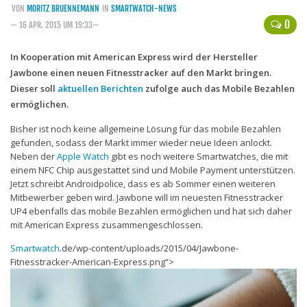
VON
MORITZ BRUENNEMANN
IN
SMARTWATCH-NEWS
Handytarife
0
— 16 APR. 2015 UM 19:33—
BASE
In Kooperation mit American Express wird der Hersteller
Jawbone einen neuen Fitnesstracker auf den Markt bringen.
Smartphonetarife
Dieser soll
aktuellen Berichten
zufolge auch das Mobile Bezahlen
Datentarife
ermöglichen.
o2
Bisher ist noch keine allgemeine Lösung für das mobile Bezahlen
gefunden, sodass der Markt immer wieder neue Ideen anlockt.
Smartphonetarife
Neben der
Apple Watch
gibt es noch weitere Smartwatches, die mit
Prepaid-Tarife
einem NFC Chip ausgestattet sind und Mobile Payment unterstützen.
Jetzt schreibt Androidpolice, dass es ab Sommer einen weiteren
Datentarife
Mitbewerber geben wird. Jawbone will im neuesten Fitnesstracker
UP4 ebenfalls das mobile Bezahlen ermöglichen und hat sich daher
Flatrate-Prepaidtarife
mit American Express zusammengeschlossen.
Mobilfunk-Vergleichsrechner
Smartwatch
.de/wp-content/uploads/2015/04/Jawbone-
Mobilfunk-Tarifrechner
Fitnesstracker-American-Express.png“>
Flatrate-Datentarife