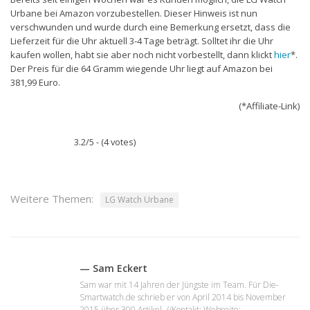
Urbane bei Amazon vorzubestellen. Dieser Hinweis ist nun
verschwunden und wurde durch eine Bemerkung ersetzt, dass die
Lieferzeit für die Uhr aktuell 3-4 Tage beträgt. Solltet ihr die Uhr
kaufen wollen, habt sie aber noch nicht vorbestellt, dann klickt
hier
*.
Der Preis für die 64 Gramm wiegende Uhr liegt auf Amazon bei
381,99 Euro.
(*Affiliate-Link)
3.2/5 - (4 votes)
Weitere Themen:
LG Watch Urbane
— Sam Eckert
Sam war mit 14 Jahren der Jüngste im Team. Für Die-
Smartwatch.de schrieb er von April 2014 bis November
2015 über 300 Artikel. //Kontakt: Webseite: