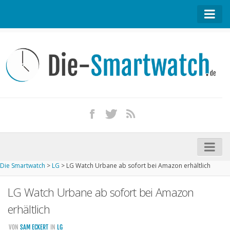
Startseite
Kontakt / Tipp geben
Impressum
Datenschutz
Apple Watch kaufen
iPhone kaufen
Die Smartwatch
>
LG
>
LG Watch Urbane ab sofort bei Amazon erhältlich
Startseite
LG Watch Urbane ab sofort bei Amazon
Aktuelle Smartwatches im Test
erhältlich
Kommende Smartwatches
VON
SAM ECKERT
IN
LG
Marken und Modelle