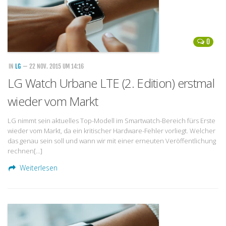
0
IN
LG
— 22 NOV. 2015 UM 14:16
LG Watch Urbane LTE (2. Edition) erstmal
wieder vom Markt
LG nimmt sein aktuelles Top-Modell im Smartwatch-Bereich fürs Erste
wieder vom Markt, da ein kritischer Hardware-Fehler vorliegt. Welcher
das genau sein soll und wann wir mit einer erneuten Veröffentlichung
rechnen[…]
Weiterlesen