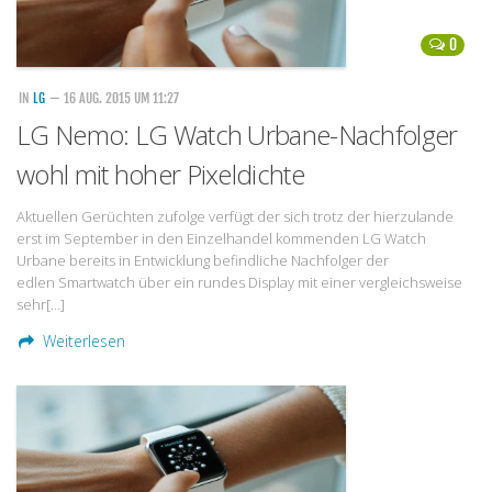
0
IN
LG
— 16 AUG. 2015 UM 11:27
LG Nemo: LG Watch Urbane-Nachfolger
wohl mit hoher Pixeldichte
Aktuellen Gerüchten zufolge verfügt der sich trotz der hierzulande
erst im September in den Einzelhandel kommenden LG Watch
Urbane bereits in Entwicklung befindliche Nachfolger der
edlen Smartwatch über ein rundes Display mit einer vergleichsweise
sehr[…]
Weiterlesen