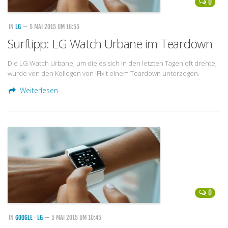
0
IN
LG
— 5 MAI 2015 UM 16:55
Surftipp: LG Watch Urbane im Teardown
Die LG Watch Urbane, um die es sich in den letzten Tagen oft drehte,
wurde von den Kollegen von iFixit einem Teardown unterzogen.
Weiterlesen
0
IN
GOOGLE
·
LG
— 5 MAI 2015 UM 10:45