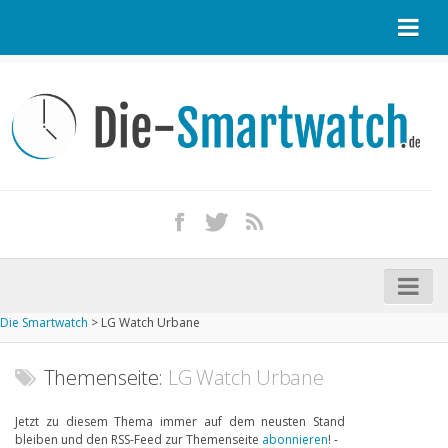
Startseite
Kontakt / Tipp geben
Impressum
Datenschutz
Apple Watch kaufen
iPhone kaufen
Die Smartwatch
>
LG Watch Urbane
Startseite
Aktuelle Smartwatches im Test
Themenseite:
LG Watch Urbane
Kommende Smartwatches
Jetzt zu diesem Thema immer auf dem neusten Stand
bleiben und den RSS-Feed zur Themenseite
abonnieren
! -
Marken und Modelle