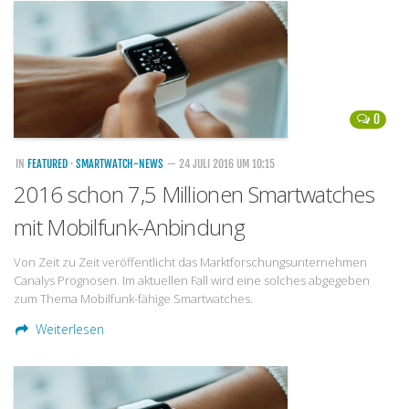
Handytarife
BASE
Smartphonetarife
0
Datentarife
o2
IN
FEATURED
·
SMARTWATCH-NEWS
— 24 JULI 2016 UM 10:15
2016 schon 7,5 Millionen Smartwatches
Smartphonetarife
mit Mobilfunk-Anbindung
Prepaid-Tarife
Datentarife
Von Zeit zu Zeit veröffentlicht das Marktforschungsunternehmen
Canalys Prognosen. Im aktuellen Fall wird eine solches abgegeben
Flatrate-Prepaidtarife
zum Thema Mobilfunk-fähige Smartwatches.
Mobilfunk-Vergleichsrechner
Weiterlesen
Mobilfunk-Tarifrechner
Flatrate-Datentarife