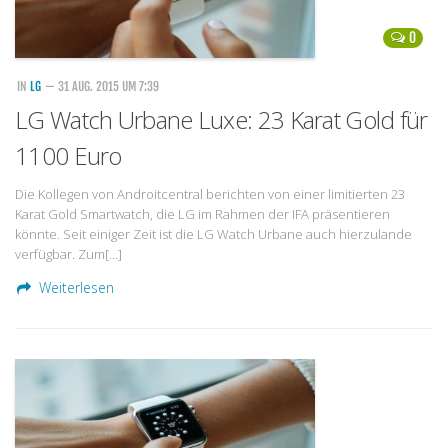
0
IN
LG
— 31 AUG. 2015 UM 7:39
LG Watch Urbane Luxe: 23 Karat Gold für
1100 Euro
Die Kollegen von Androitcentral berichten von einer limitierten 23
Karat Gold Smartwatch, die LG im Rahmen der IFA präsentieren
könnte. Seit einiger Zeit ist die LG Watch Urbane auch hierzulande
verfügbar. Zum[…]
Weiterlesen