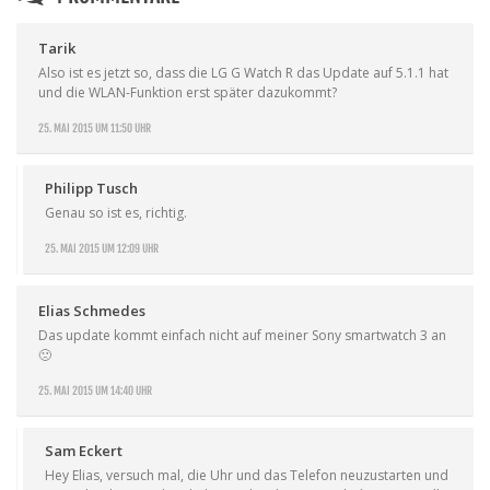
Tarik
Also ist es jetzt so, dass die LG G Watch R das Update auf 5.1.1 hat
und die WLAN-Funktion erst später dazukommt?
25. MAI 2015 UM 11:50 UHR
Philipp Tusch
Genau so ist es, richtig.
25. MAI 2015 UM 12:09 UHR
Elias Schmedes
Das update kommt einfach nicht auf meiner Sony smartwatch 3 an
🙁
25. MAI 2015 UM 14:40 UHR
Sam Eckert
Hey Elias, versuch mal, die Uhr und das Telefon neuzustarten und