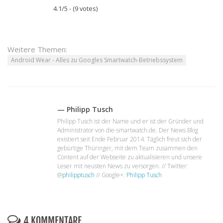
4.1/5 - (9 votes)
Weitere Themen:
Android Wear - Alles zu Googles Smartwatch-Betriebssystem
— Philipp Tusch
Philipp Tusch ist der Name und er ist der Gründer und
Administrator von die-smartwatch.de. Der News Blog
existiert seit Ende Februar 2014. Täglich freut sich der
gebürtige Thüringer, mit dem Team zusammen den
Content auf der Webseite zu aktualisieren und unsere
Leser mit neusten News zu versorgen. // Twitter:
@
philipptusch
// Google+:
Philipp Tusch
4 KOMMENTARE