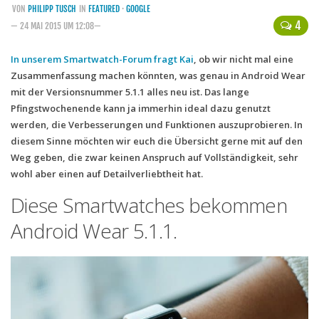
VON
PHILIPP TUSCH
IN
FEATURED
·
GOOGLE
Handytarife
4
— 24 MAI 2015 UM 12:08—
BASE
In unserem Smartwatch-Forum fragt Kai
, ob wir nicht mal eine
Zusammenfassung machen könnten, was genau in
Smartphonetarife
Android Wear
mit der Versionsnummer 5.1.1
alles neu ist. Das lange
Datentarife
Pfingstwochenende kann ja immerhin ideal dazu genutzt
o2
werden, die Verbesserungen und Funktionen auszuprobieren. In
diesem Sinne möchten wir euch die Übersicht gerne mit auf den
Smartphonetarife
Weg geben, die zwar keinen Anspruch auf Vollständigkeit, sehr
Prepaid-Tarife
wohl aber einen auf Detailverliebtheit hat.
Datentarife
Diese Smartwatches bekommen
Flatrate-Prepaidtarife
Android Wear 5.1.1.
Mobilfunk-Vergleichsrechner
Mobilfunk-Tarifrechner
Flatrate-Datentarife