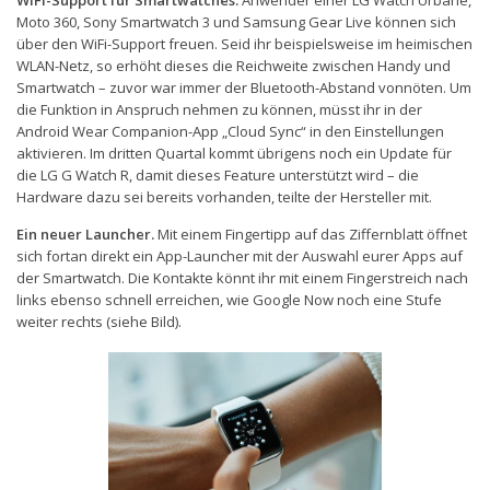
WiFi-Support für Smartwatches.
Anwender einer LG Watch Urbane,
Moto 360, Sony Smartwatch 3 und Samsung Gear Live können sich
über den WiFi-Support freuen. Seid ihr beispielsweise im heimischen
WLAN-Netz, so erhöht dieses die Reichweite zwischen Handy und
Smartwatch – zuvor war immer der Bluetooth-Abstand vonnöten. Um
die Funktion in Anspruch nehmen zu können, müsst ihr in der
Android Wear Companion-App „Cloud Sync“ in den Einstellungen
aktivieren. Im dritten Quartal kommt übrigens noch ein Update für
die LG G Watch R, damit dieses Feature unterstützt wird – die
Hardware dazu sei bereits vorhanden, teilte der Hersteller mit.
Ein neuer Launcher.
Mit einem Fingertipp auf das Ziffernblatt öffnet
sich fortan direkt ein App-Launcher mit der Auswahl eurer Apps auf
der Smartwatch. Die Kontakte könnt ihr mit einem Fingerstreich nach
links ebenso schnell erreichen, wie Google Now noch eine Stufe
weiter rechts (siehe Bild).