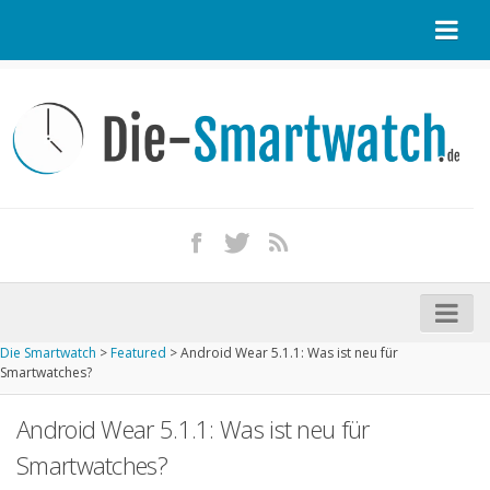
Startseite
Kontakt / Tipp geben
Impressum
Datenschutz
Apple Watch kaufen
iPhone kaufen
Die Smartwatch
>
Featured
>
Android Wear 5.1.1: Was ist neu für
Startseite
Smartwatches?
Aktuelle Smartwatches im Test
Android Wear 5.1.1: Was ist neu für
Kommende Smartwatches
Smartwatches?
Marken und Modelle