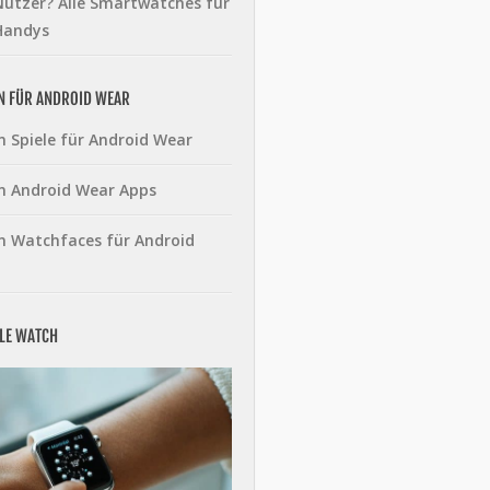
utzer? Alle Smartwatches für
Handys
N FÜR ANDROID WEAR
n Spiele für Android Wear
n Android Wear Apps
n Watchfaces für Android
PLE WATCH