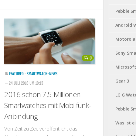
Pebble S
Android 
Motorola
Sony Sma
0
Microsof
IN
FEATURED
·
SMARTWATCH-NEWS
Gear 3
— 24 JULI 2016 UM 10:15
2016 schon 7,5 Millionen
LG G Wat
Smartwatches mit Mobilfunk-
Pebble S
Anbindung
Was ist 
Von Zeit zu Zeit veröffentlicht das