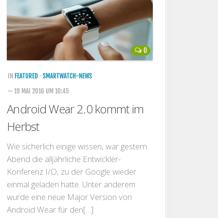
0
IN
FEATURED
·
SMARTWATCH-NEWS
— 19 MAI 2016 UM 10:45
Android Wear 2.0 kommt im
Herbst
Wie sicherlich einige wissen, war gestern
Abend die alljährliche Entwickler-
Konferenz I/O, zu der Google wieder
einmal geladen hatte. Unter anderem
wurde eine neue Major Version von
Android Wear für den[…]