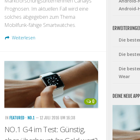
Marktforschungsunternehmen Canalys
Android-N
Prognosen. Im aktuellen Fall wird eine
Android-
solches abgegeben zum Thema
Mobilfunk-fähige Smartwatches.
ERWEITERUNGE
Weiterlesen
Die beste
Die beste
Die beste
Wear
DEINE NEUE AP
0
IN
FEATURED
·
NO.1
— 12 JULI 2016 UM 16:38
NO.1 G4 im Test: Günstig,