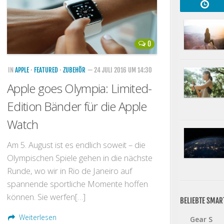
0
IN
APPLE
·
FEATURED
·
ZUBEHÖR
— 24 JULI 2016 UM 14:30
Apple goes Olympia: Limited-
Edition Bänder für die Apple
Watch
Am 5. August ist es endlich soweit – die
Olympischen Spiele gehen in die nächste
Runde, wo wir in Rio de Janeiro auf
spannende sportliche Momente hoffen
können. Sie werfen[…]
BELIEBTE SMA
Weiterlesen
Gear S