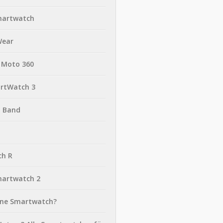
martwatch
Wear
 Moto 360
rtWatch 3
t Band
ch R
martwatch 2
eine Smartwatch?