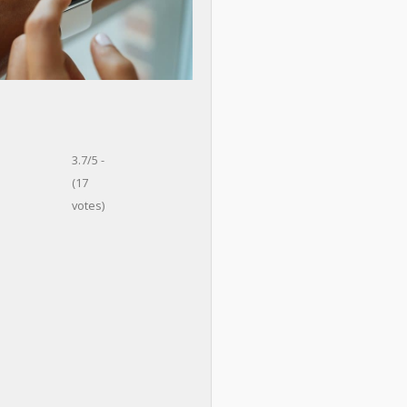
3.7/5 -
(17
votes)