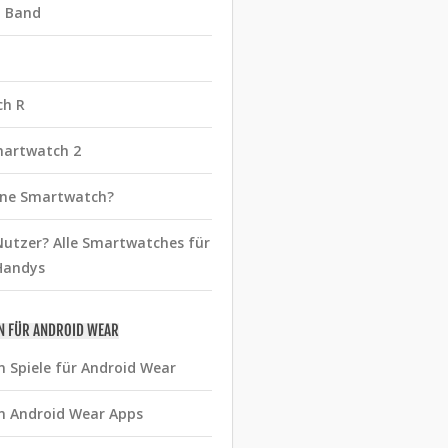
t Band
ch R
martwatch 2
eine Smartwatch?
utzer? Alle Smartwatches für
Handys
N FÜR ANDROID WEAR
n Spiele für Android Wear
n Android Wear Apps