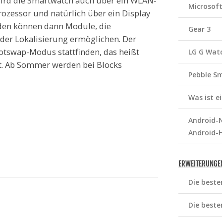
wird die Smartwatch auch über ein WLAN-
Microsof
ozessor und natürlich über ein Display
rden können dann Module, die
Gear 3
der Lokalisierung ermöglichen. Der
tswap-Modus stattfinden, das heißt
LG G Wat
t. Ab Sommer werden bei Blocks
Pebble S
Was ist 
Android-N
Android-
ERWEITERUNGE
Die beste
Die beste