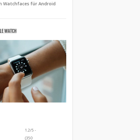
n Watchfaces für Android
PLE WATCH
1.2/5 -
(350