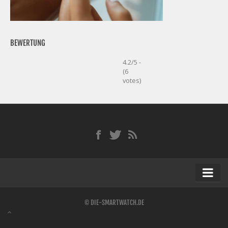
BEWERTUNG
4.2/5 -
(6
votes)
Startseite
© DIE-SMARTWATCH.DE
Kontakt / Tipp geben