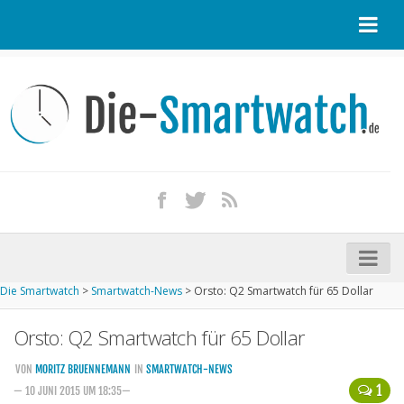
Startseite
Kontakt / Tipp geben
Impressum
Datenschutz
Apple Watch kaufen
iPhone kaufen
Die Smartwatch
>
Smartwatch-News
>
Orsto: Q2 Smartwatch für 65 Dollar
Startseite
Orsto: Q2 Smartwatch für 65 Dollar
Aktuelle Smartwatches im Test
Kommende Smartwatches
VON
MORITZ BRUENNEMANN
IN
SMARTWATCH-NEWS
1
— 10 JUNI 2015 UM 18:35—
Marken und Modelle