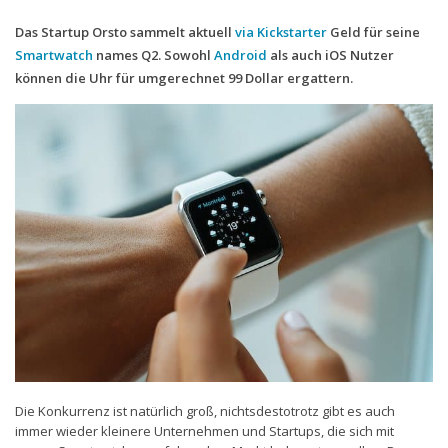
Das Startup Orsto sammelt aktuell
via Kickstarter
Geld für seine
Handytarife
Smartwatch
names Q2. Sowohl
Android
als auch iOS Nutzer
BASE
können die Uhr für umgerechnet 99 Dollar ergattern.
Smartphonetarife
Datentarife
o2
Smartphonetarife
Prepaid-Tarife
Datentarife
Flatrate-Prepaidtarife
Mobilfunk-Vergleichsrechner
Mobilfunk-Tarifrechner
Die Konkurrenz ist natürlich groß, nichtsdestotrotz gibt es auch
Flatrate-Datentarife
immer wieder kleinere Unternehmen und Startups, die sich mit