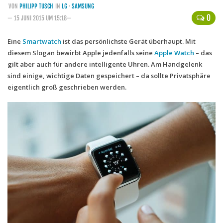
VON
PHILIPP TUSCH
IN
LG
·
SAMSUNG
Handytarife
0
— 15 JUNI 2015 UM 15:18—
BASE
Eine
Smartwatch
ist das persönlichste Gerät überhaupt. Mit
diesem Slogan bewirbt Apple jedenfalls seine
Smartphonetarife
Apple Watch
– das
gilt aber auch für andere intelligente Uhren. Am Handgelenk
Datentarife
sind einige, wichtige Daten gespeichert – da sollte Privatsphäre
o2
eigentlich groß geschrieben werden.
Smartphonetarife
Prepaid-Tarife
Datentarife
Flatrate-Prepaidtarife
Mobilfunk-Vergleichsrechner
Mobilfunk-Tarifrechner
Flatrate-Datentarife