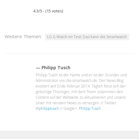
4.3/5 - (15 votes)
Weitere Themen:
LG G Watch im Test: Das kann die Smartwatch
— Philipp Tusch
Philipp Tusch ist der Name und er ist der Gründer und
Administrator von die-smartwatch.de. Der News Blog
existiert seit Ende Februar 2014. Täglich freut sich der
gebürtige Thüringer, mit dem Team zusammen den
Content auf der Webseite zu aktualisieren und unsere
Leser mit neusten News zu versorgen. // Twitter:
@
philipptusch
// Google+:
Philipp Tusch