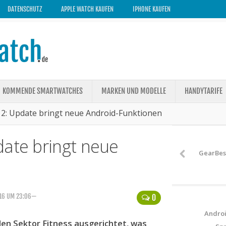
DATENSCHUTZ
APPLE WATCH KAUFEN
IPHONE KAUFEN
KOMMENDE SMARTWATCHES
MARKEN UND MODELLE
HANDYTARIFE
 2: Update bringt neue Android-Funktionen
date bringt neue
GearBes
016 UM 23:06—
0
Androi
den Sektor Fitness ausgerichtet, was