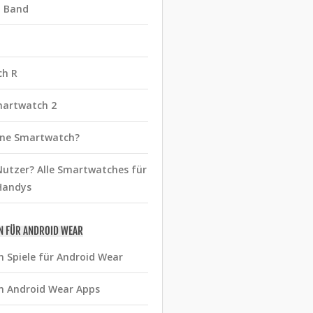
t Band
ch R
martwatch 2
eine Smartwatch?
utzer? Alle Smartwatches für
Handys
N FÜR ANDROID WEAR
n Spiele für Android Wear
n Android Wear Apps