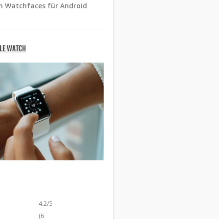
n Watchfaces für Android
PLE WATCH
4.2/5 -
(6