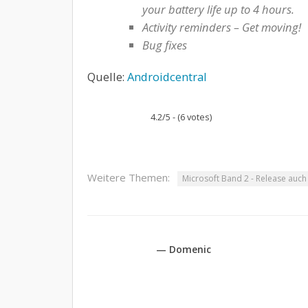
your battery life up to 4 hours.
Activity reminders – Get moving!
Bug fixes
Quelle:
Androidcentral
4.2/5 - (6 votes)
Weitere Themen:
Microsoft Band 2 - Release auch
— Domenic