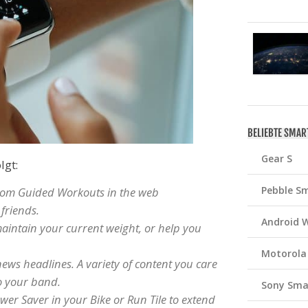
BELIEBTE SMA
Gear S
lgt:
Pebble S
tom Guided Workouts in the web
friends.
Android 
maintain your current weight, or help you
Motorola
news headlines. A variety of content you care
to your band.
Sony Sma
er Saver in your Bike or Run Tile to extend