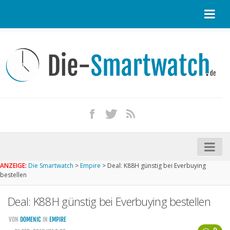
Startseite
Kontakt / Tipp geben
Impressum
Datenschutz
Apple Watch kaufen
iPhone kaufen
ANZEIGE:
Die Smartwatch
>
Empire
>
Deal: K88H günstig bei Everbuying
Startseite
bestellen
Aktuelle Smartwatches im Test
Deal: K88H günstig bei Everbuying bestellen
Kommende Smartwatches
VON
DOMENIC
IN
EMPIRE
Marken und Modelle