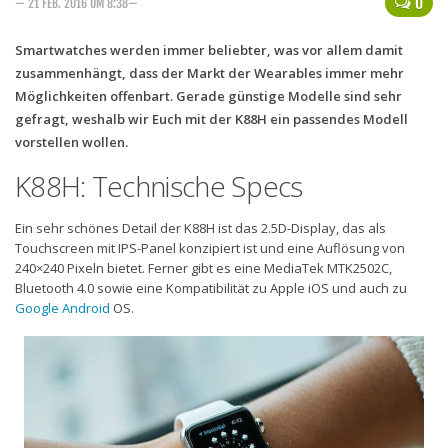
0
— 21 FEB. 2016 UM 8:38—
Handytarife
Smartwatches werden immer beliebter, was vor allem damit
BASE
zusammenhängt, dass der Markt der Wearables immer mehr
Möglichkeiten offenbart. Gerade günstige Modelle sind sehr
Smartphonetarife
gefragt, weshalb wir Euch mit der K88H ein passendes Modell
Datentarife
vorstellen wollen.
o2
K88H: Technische Specs
Smartphonetarife
Ein sehr schönes Detail der K88H ist das 2.5D-Display, das als
Prepaid-Tarife
Touchscreen mit IPS-Panel konzipiert ist und eine Auflösung von
240×240 Pixeln bietet. Ferner gibt es eine MediaTek MTK2502C,
Datentarife
Bluetooth 4.0 sowie eine Kompatibilität zu Apple iOS und auch zu
Google
Android
OS.
Flatrate-Prepaidtarife
Mobilfunk-Vergleichsrechner
Mobilfunk-Tarifrechner
Flatrate-Datentarife