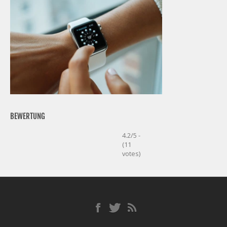
BEWERTUNG
4.2/5 -
(11
votes)