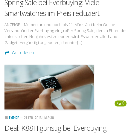
Spring Sale bei Everbuying: Viele
Smartwatches im Preis reduziert
ANZEIGE – Momentan und noch bis 21. März läuft beim Online-
Versandhändler Everbuying ein großer Spring-Sale, der zu Ehren des
chinesischen Neujahrsfest zelebriert wird. Es werden allerhand
Gadgets vergünstigt angeboten, darunter[…]
Weiterlesen
0
IN
EMPIRE
— 21 FEB. 2016 UM 8:38
Deal: K88H günstig bei Everbuying