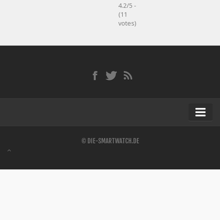
4.2/5 -
(11
votes)
Startseite
© DIE-SMARTWATCH.DE
Kontakt / Tipp geben
Impressum
Datenschutz
Apple Watch kaufen