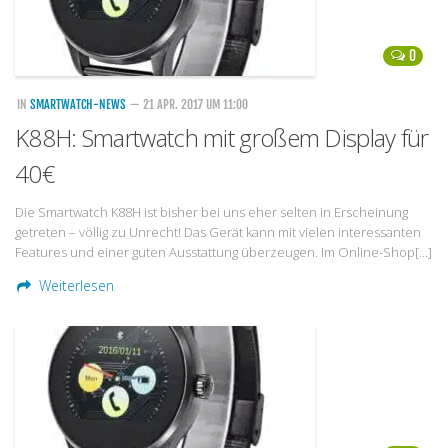
0
IN
SMARTWATCH-NEWS
— 21 APR. 2017 UM 11:00
K88H: Smartwatch mit großem Display für
40€
Die Smartwatch K88H ist bisher bei uns eher selten in Erscheinung
getreten – völlig zu Unrecht! Das Gerät kann mit vielen interessanten
Features und einer guten Ausstattung überzeugen. Im Online-Shop[…]
Weiterlesen