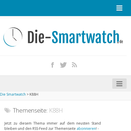
Startseite
Kontakt / Tipp geben
Impressum
Datenschutz
Apple Watch kaufen
iPhone kaufen
Die Smartwatch
>
K88H
Startseite
Aktuelle Smartwatches im Test
Themenseite:
K88H
Kommende Smartwatches
Jetzt zu diesem Thema immer auf dem neusten Stand
bleiben und den RSS-Feed zur Themenseite
abonnieren
! -
Marken und Modelle