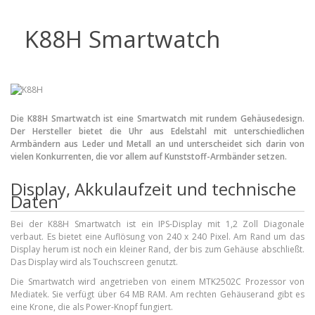
Handytarife
K88H Smartwatch
BASE
Smartphonetarife
Datentarife
Die K88H Smartwatch ist eine Smartwatch mit rundem Gehäusedesign.
o2
Der Hersteller bietet die Uhr aus Edelstahl mit unterschiedlichen
Armbändern aus Leder und Metall an und unterscheidet sich darin von
Smartphonetarife
vielen Konkurrenten, die vor allem auf Kunststoff-Armbänder setzen.
Prepaid-Tarife
Display, Akkulaufzeit und technische
Datentarife
Daten
Flatrate-Prepaidtarife
Bei der K88H Smartwatch ist ein IPS-Display mit 1,2 Zoll Diagonale
verbaut. Es bietet eine Auflösung von 240 x 240 Pixel. Am Rand um das
Mobilfunk-Vergleichsrechner
Display herum ist noch ein kleiner Rand, der bis zum Gehäuse abschließt.
Das Display wird als Touchscreen genutzt.
Mobilfunk-Tarifrechner
Die Smartwatch wird angetrieben von einem MTK2502C Prozessor von
Flatrate-Datentarife
Mediatek. Sie verfügt über 64 MB RAM. Am rechten Gehäuserand gibt es
eine Krone, die als Power-Knopf fungiert.