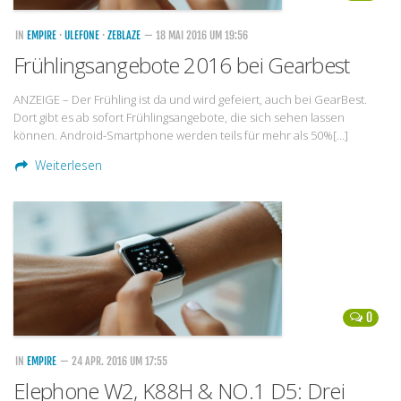
IN
EMPIRE
·
ULEFONE
·
ZEBLAZE
— 18 MAI 2016 UM 19:56
Frühlingsangebote 2016 bei Gearbest
ANZEIGE – Der Frühling ist da und wird gefeiert, auch bei GearBest.
Dort gibt es ab sofort Frühlingsangebote, die sich sehen lassen
können. Android-Smartphone werden teils für mehr als 50%[…]
Weiterlesen
0
IN
EMPIRE
— 24 APR. 2016 UM 17:55
Elephone W2, K88H & NO.1 D5: Drei