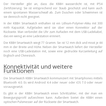
Der Hersteller gibt an, dass die K88H wasserdicht ist, mit IP54
Zertifizierung. Sie ist entsprechend vor Staub geschützt und kann auch
einem spontanen Wasserschwall ab. Zum Duschen oder Schwimmen ist
sie dennoch nicht geeignet.
In der K88H Smartwatch enthalten ist ein Lithium-Polymer-Akku mit 300
mAh Kapazität. Aufgeladen wird sie über einen Konnektor auf der
Rückseite. Man verbindet die Uhr zum Aufladen mit dem USB-Ladekabel,
das ein wenig an eine Ladestation erinnert.
Die K88H Smartwatch wiegt 77 Gramm. Sie ist 12 mm dick und misst je 44
mm in der Breite und Höhe. Neben der Smartwatch liefert der Hersteller
noch eine USB-Ladestation mit, sowie eine gedruckte Kurzanleitung auf
Englisch und Chinesisch.
Konnektivität und weitere
Funktionen
Die Smartwatch K88H Smartwatch kommuniziert mit Smartphones mittels
Bluetooth 4.0. Es wird Android 4.4 oder neuer oder iOS 7.0 oder neuer
vorausgesetzt.
Es gibt in der K88H Smartwatch einen Schrittzähler, mit der man ein
Bewegungsprofil aufzeichnen kann. Außerdem bietet die K88H einen
optischen Pulsmesser auf der Rückseite der Smartwatch.