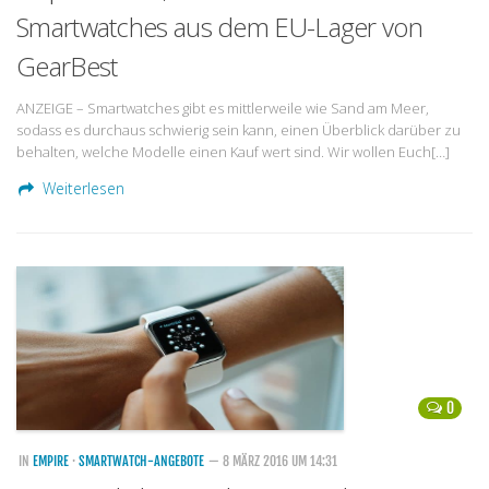
Smartwatches aus dem EU-Lager von
GearBest
ANZEIGE – Smartwatches gibt es mittlerweile wie Sand am Meer,
sodass es durchaus schwierig sein kann, einen Überblick darüber zu
behalten, welche Modelle einen Kauf wert sind. Wir wollen Euch[…]
Weiterlesen
0
IN
EMPIRE
·
SMARTWATCH-ANGEBOTE
— 8 MÄRZ 2016 UM 14:31