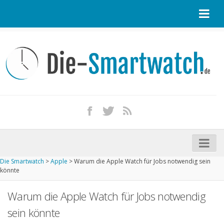
Startseite
Kontakt / Tipp geben
Impressum
Datenschutz
Apple Watch kaufen
iPhone kaufen
Die Smartwatch
>
Apple
>
Warum die Apple Watch für Jobs notwendig sein
Startseite
könnte
Aktuelle Smartwatches im Test
Warum die Apple Watch für Jobs notwendig
Kommende Smartwatches
sein könnte
Marken und Modelle