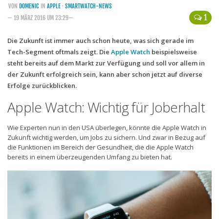
VON
DOMENIC
IN
APPLE
·
SMARTWATCH-NEWS
Handytarife
1
— 19 MÄRZ 2016 UM 23:29—
BASE
Die Zukunft ist immer auch schon heute, was sich gerade im
Tech-Segment oftmals zeigt. Die
Smartphonetarife
Apple Watch
beispielsweise
steht bereits auf dem Markt zur Verfügung und soll vor allem in
Datentarife
der Zukunft erfolgreich sein, kann aber schon jetzt auf diverse
o2
Erfolge zurückblicken.
Smartphonetarife
Apple Watch: Wichtig für Joberhalt
Prepaid-Tarife
Wie Experten nun in den USA überlegen, könnte die Apple Watch in
Datentarife
Zukunft wichtig werden, um Jobs zu sichern. Und zwar in Bezug auf
die Funktionen im Bereich der Gesundheit, die die Apple Watch
Flatrate-Prepaidtarife
bereits in einem überzeugenden Umfang zu bieten hat.
Mobilfunk-Vergleichsrechner
Mobilfunk-Tarifrechner
Flatrate-Datentarife