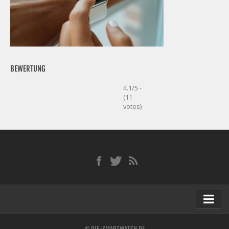
BEWERTUNG
4.1/5 -
(11
votes)
Startseite
© DIE-SMARTWATCH.DE