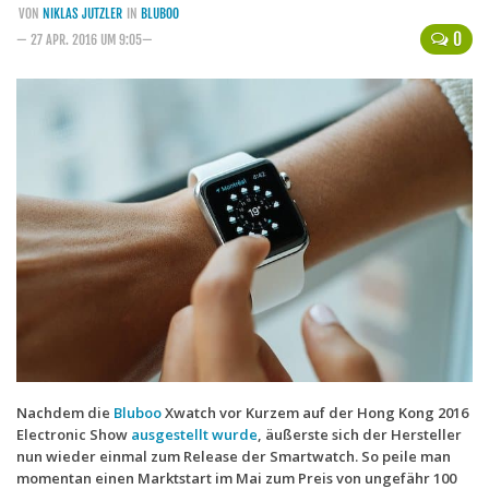
VON
NIKLAS JUTZLER
IN
BLUBOO
Handytarife
0
— 27 APR. 2016 UM 9:05—
BASE
Smartphonetarife
Datentarife
o2
Smartphonetarife
Prepaid-Tarife
Datentarife
Flatrate-Prepaidtarife
Mobilfunk-Vergleichsrechner
Mobilfunk-Tarifrechner
Nachdem die
Bluboo
Xwatch vor Kurzem auf der Hong Kong 2016
Electronic Show
ausgestellt wurde
, äußerste sich der Hersteller
Flatrate-Datentarife
nun wieder einmal zum Release der Smartwatch. So peile man
momentan einen Marktstart im Mai zum Preis von ungefähr 100