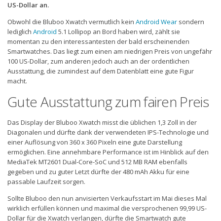
US-Dollar an.
Obwohl die Bluboo Xwatch vermutlich kein
Android Wear
sondern
lediglich
Android
5.1 Lollipop an Bord haben wird, zählt sie
momentan zu den interessantesten der bald erscheinenden
Smartwatches. Das liegt zum einen am niedrigen Preis von ungefähr
100 US-Dollar, zum anderen jedoch auch an der ordentlichen
Ausstattung, die zumindest auf dem Datenblatt eine gute Figur
macht.
Gute Ausstattung zum fairen Preis
Das Display der Bluboo Xwatch misst die üblichen 1,3 Zoll in der
Diagonalen und dürfte dank der verwendeten IPS-Technologie und
einer Auflösung von 360 x 360 Pixeln eine gute Darstellung
ermöglichen. Eine annehmbare Performance ist im Hinblick auf den
MediaTek MT2601 Dual-Core-SoC und 512 MB RAM ebenfalls
gegeben und zu guter Letzt dürfte der 480 mAh Akku für eine
passable Laufzeit sorgen.
Sollte Bluboo den nun anvisierten Verkaufsstart im Mai dieses Mal
wirklich erfüllen können und maximal die versprochenen 99,99 US-
Dollar für die Xwatch verlangen, dürfte die Smartwatch gute