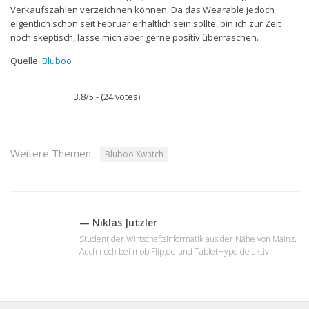
Verkaufszahlen verzeichnen können. Da das Wearable jedoch
eigentlich schon seit Februar erhältlich sein sollte, bin ich zur Zeit
noch skeptisch, lasse mich aber gerne positiv überraschen.
Quelle:
Bluboo
3.8/5 - (24 votes)
Weitere Themen:
Bluboo Xwatch
— Niklas Jutzler
Student der Wirtschaftsinformatik aus der Nähe von Mainz.
Auch noch bei mobiFlip.de und TabletHype.de aktiv