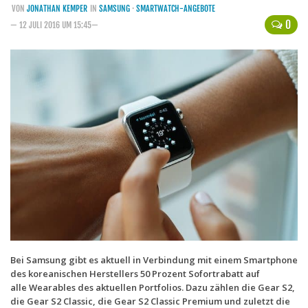
VON
JONATHAN KEMPER
IN
SAMSUNG
·
SMARTWATCH-ANGEBOTE
Handytarife
0
— 12 JULI 2016 UM 15:45—
BASE
Smartphonetarife
Datentarife
o2
Smartphonetarife
Prepaid-Tarife
Datentarife
Flatrate-Prepaidtarife
Mobilfunk-Vergleichsrechner
Mobilfunk-Tarifrechner
Bei Samsung gibt es aktuell in Verbindung mit einem Smartphone
des koreanischen Herstellers 50 Prozent Sofortrabatt auf
Flatrate-Datentarife
alle Wearables des aktuellen Portfolios. Dazu zählen die Gear S2,
die Gear S2 Classic, die Gear S2 Classic Premium und zuletzt die