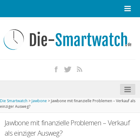
Startseite
Kontakt / Tipp geben
Impressum
Datenschutz
Apple Watch kaufen
iPhone kaufen
Die Smartwatch
>
Jawbone
>
Jawbone mit finanzielle Problemen – Verkauf als
Startseite
einziger Ausweg?
Aktuelle Smartwatches im Test
Jawbone mit finanzielle Problemen – Verkauf
Kommende Smartwatches
als einziger Ausweg?
Marken und Modelle