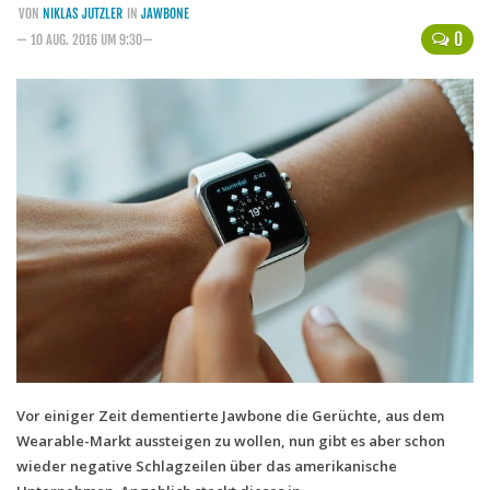
VON
NIKLAS JUTZLER
IN
JAWBONE
Handytarife
0
— 10 AUG. 2016 UM 9:30—
BASE
Smartphonetarife
Datentarife
o2
Smartphonetarife
Prepaid-Tarife
Datentarife
Flatrate-Prepaidtarife
Mobilfunk-Vergleichsrechner
Mobilfunk-Tarifrechner
Vor einiger Zeit dementierte Jawbone die Gerüchte, aus dem
Wearable-Markt aussteigen zu wollen, nun gibt es aber schon
Flatrate-Datentarife
wieder negative Schlagzeilen über das amerikanische