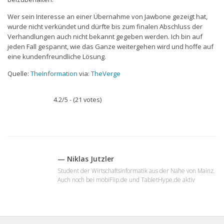
Wer sein Interesse an einer Übernahme von Jawbone gezeigt hat,
wurde nicht verkündet und dürfte bis zum finalen Abschluss der
Verhandlungen auch nicht bekannt gegeben werden. Ich bin auf
jeden Fall gespannt, wie das Ganze weitergehen wird und hoffe auf
eine kundenfreundliche Lösung.
Quelle:
TheInformation
via:
TheVerge
4.2/5 - (21 votes)
— Niklas Jutzler
Student der Wirtschaftsinformatik aus der Nähe von Mainz.
Auch noch bei mobiFlip.de und TabletHype.de aktiv