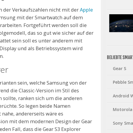
 der Verkaufszahlen nicht mit der
Apple
amsung mit der Smartwatch auf dem
rarbeiten. Fortgeführt werden soll die
lgemodell, das so gut wie sicher auf der
attet sein soll es unter anderem mit
Display und als Betriebssystem wird
n.
BELIEBTE SMA
rer
Gear S
arianten sein, welche Samsung von der
Pebble S
nd die Classic-Version im Stil des
Android 
sollte, ranken sich um die anderen
erüchte. So legen beide Namen
Motorola
 nahe, andererseits wäre es
sion mit dem modernen Design der Gear
Sony Sma
jeden Fall, dass die Gear S3 Explorer