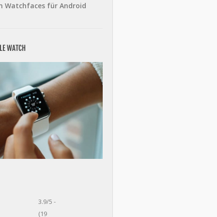
n Watchfaces für Android
PLE WATCH
3.9/5 -
(19