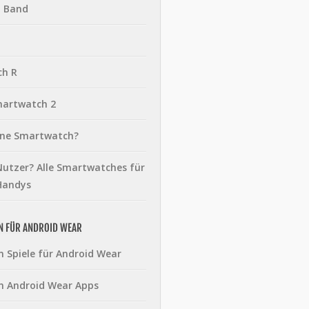
t Band
ch R
martwatch 2
eine Smartwatch?
utzer? Alle Smartwatches für
Handys
N FÜR ANDROID WEAR
n Spiele für Android Wear
n Android Wear Apps