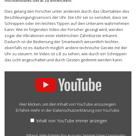
hochsensibles Gerät zu entwickeln.
Dies gelang den Forscher unter anderem durch das Übertakten des
Beschleunigungssensors der Uhr. Die Uhr sei so sensibel, dass sie
Schnippen oder ein leichtes Tippen auf den Unterarm wahrnehmen
kann. Wie im folgenden Video der Forscher gezeigt wird, werden
sogar die Vibrationen einer elektrischen Zahnbürste erkannt.
Dadurch ist die Bedienung der Smartwatch wesentlich leichter,
ebenfalls ist es dadurch möglich andere technische Geräte mit der
Uhr zu steuern. Im Video ist z.B zu sehen, wie durch ein Schnippen
das Licht angeschaltet und durch Gesten gedimmt werden kann.
„ViBand:
High-
Fidelity
Bio-
Acoustic
Sensing
Hier klicken, um den Inhalt von YouTube anzuzeigen.
Using
Erfahre mehr in der
Datenschutzerklärung von YouTube
.
Commodity
Smartwatch
Inhalt von YouTube immer anzeigen
Accelerometers“
von
„ViBand: High-Fidelity Bio-Acoustic Sensing Using Commodity