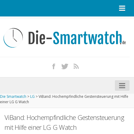
Startseite
Kontakt / Tipp geben
Impressum
Datenschutz
Apple Watch kaufen
iPhone kaufen
Die Smartwatch
>
LG
>
ViBand: Hochempfindliche Gestensteuerung mit Hilfe
Startseite
einer LG G Watch
Aktuelle Smartwatches im Test
ViBand: Hochempfindliche Gestensteuerung
Kommende Smartwatches
mit Hilfe einer LG G Watch
Marken und Modelle