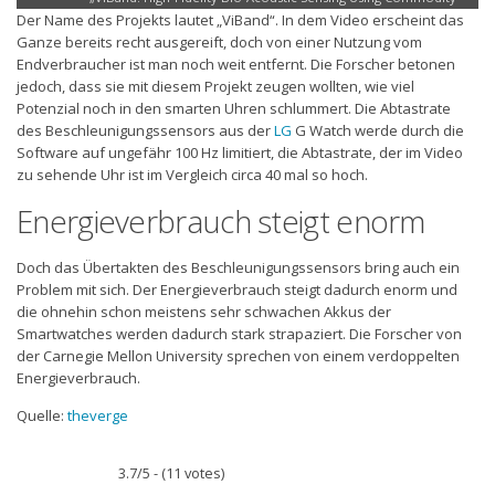
YouTube
Der Name des Projekts lautet „ViBand“. In dem Video erscheint das
Smartwatch Accelerometers“ direkt öffnen
anzeigen
Ganze bereits recht ausgereift, doch von einer Nutzung vom
Endverbraucher ist man noch weit entfernt. Die Forscher betonen
jedoch, dass sie mit diesem Projekt zeugen wollten, wie viel
Potenzial noch in den smarten Uhren schlummert. Die Abtastrate
des Beschleunigungssensors aus der
LG
G Watch werde durch die
Software auf ungefähr 100 Hz limitiert, die Abtastrate, der im Video
zu sehende Uhr ist im Vergleich circa 40 mal so hoch.
Energieverbrauch steigt enorm
Doch das Übertakten des Beschleunigungssensors bring auch ein
Problem mit sich. Der Energieverbrauch steigt dadurch enorm und
die ohnehin schon meistens sehr schwachen Akkus der
Smartwatches werden dadurch stark strapaziert. Die Forscher von
der Carnegie Mellon University sprechen von einem verdoppelten
Energieverbrauch.
Quelle:
theverge
3.7/5 - (11 votes)