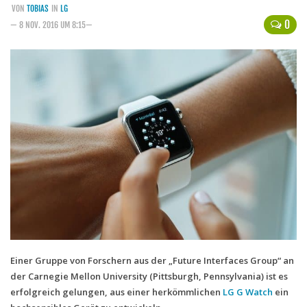
VON
TOBIAS
IN
LG
Handytarife
0
— 8 NOV. 2016 UM 8:15—
BASE
Smartphonetarife
Datentarife
o2
Smartphonetarife
Prepaid-Tarife
Datentarife
Flatrate-Prepaidtarife
Mobilfunk-Vergleichsrechner
Mobilfunk-Tarifrechner
Einer Gruppe von Forschern aus der „Future Interfaces Group“ an
der Carnegie Mellon University (Pittsburgh, Pennsylvania) ist es
Flatrate-Datentarife
erfolgreich gelungen, aus einer herkömmlichen
LG G Watch
ein