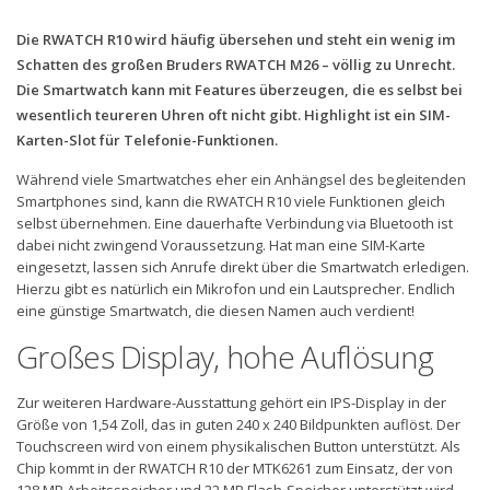
Die RWATCH R10 wird häufig übersehen und steht ein wenig im
Schatten des großen Bruders RWATCH M26 – völlig zu Unrecht.
Die Smartwatch kann mit Features überzeugen, die es selbst bei
wesentlich teureren Uhren oft nicht gibt. Highlight ist ein SIM-
Karten-Slot für Telefonie-Funktionen.
Während viele Smartwatches eher ein Anhängsel des begleitenden
Smartphones sind, kann die RWATCH R10 viele Funktionen gleich
selbst übernehmen. Eine dauerhafte Verbindung via Bluetooth ist
dabei nicht zwingend Voraussetzung. Hat man eine SIM-Karte
eingesetzt, lassen sich Anrufe direkt über die Smartwatch erledigen.
Hierzu gibt es natürlich ein Mikrofon und ein Lautsprecher. Endlich
eine günstige Smartwatch, die diesen Namen auch verdient!
Großes Display, hohe Auflösung
Zur weiteren Hardware-Ausstattung gehört ein IPS-Display in der
Größe von 1,54 Zoll, das in guten 240 x 240 Bildpunkten auflöst. Der
Touchscreen wird von einem physikalischen Button unterstützt. Als
Chip kommt in der RWATCH R10 der MTK6261 zum Einsatz, der von
128 MB Arbeitsspeicher und 32 MB Flash-Speicher unterstützt wird.