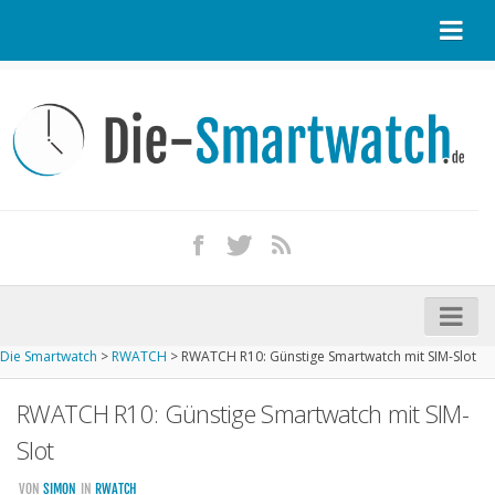
Startseite
Kontakt / Tipp geben
Impressum
Datenschutz
Apple Watch kaufen
iPhone kaufen
Die Smartwatch
>
RWATCH
>
RWATCH R10: Günstige Smartwatch mit SIM-Slot
Startseite
RWATCH R10: Günstige Smartwatch mit SIM-
Aktuelle Smartwatches im Test
Slot
Kommende Smartwatches
VON
SIMON
IN
RWATCH
Marken und Modelle