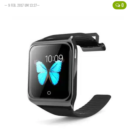
0
— 9 FEB. 2017 UM 13:27—
Handytarife
BASE
Smartphonetarife
Datentarife
o2
Smartphonetarife
Prepaid-Tarife
Datentarife
Flatrate-Prepaidtarife
Mobilfunk-Vergleichsrechner
Mobilfunk-Tarifrechner
Flatrate-Datentarife