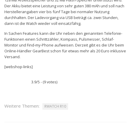
Der Akku bietet eine Leistung von sehr guten 380 mAh und soll nach
Herstellerangaben vier bis fünf Tage bei normaler Nutzung
durchhalten. Der Ladevorgang via USB beträgt ca. zwei Stunden,
dann ist die Watch wieder voll einsatzfähig.
In Sachen Features kann die Uhr neben den genannten Telefonie-
Funktionen einen Schrittzähler, Kompass, Pulsmesser, Schlaf-
Monitor und Find-my-Phone aufweisen. Derzeit gibt es die Uhr beim
Online-Händler GearBest schon für etwas mehr als 20 Euro inklusive
Versand.
[webshop-links]
3.9/5 - (9 votes)
Weitere Themen:
RWATCH R10