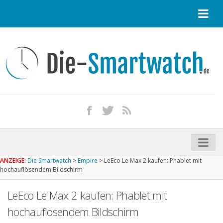
Startseite
Kontakt / Tipp geben
Impressum
Datenschutz
Apple Watch kaufen
iPhone kaufen
ANZEIGE:
Die Smartwatch
>
Empire
>
LeEco Le Max 2 kaufen: Phablet mit
Startseite
hochauflösendem Bildschirm
Aktuelle Smartwatches im Test
LeEco Le Max 2 kaufen: Phablet mit
Kommende Smartwatches
hochauflösendem Bildschirm
Marken und Modelle