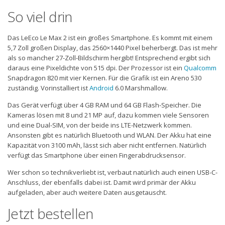
So viel drin
Das LeEco Le Max 2 ist ein großes Smartphone. Es kommt mit einem
5,7 Zoll großen Display, das 2560×1440 Pixel beherbergt. Das ist mehr
als so mancher 27-Zoll-Bildschirm hergibt! Entsprechend ergibt sich
daraus eine Pixeldichte von 515 dpi. Der Prozessor ist ein
Qualcomm
Snapdragon 820 mit vier Kernen. Für die Grafik ist ein Areno 530
zuständig. Vorinstalliert ist
Android
6.0 Marshmallow.
Das Gerät verfügt über 4 GB RAM und 64 GB Flash-Speicher. Die
Kameras lösen mit 8 und 21 MP auf, dazu kommen viele Sensoren
und eine Dual-SIM, von der beide ins LTE-Netzwerk kommen.
Ansonsten gibt es natürlich Bluetooth und WLAN. Der Akku hat eine
Kapazität von 3100 mAh, lässt sich aber nicht entfernen. Natürlich
verfügt das Smartphone über einen Fingerabdrucksensor.
Wer schon so technikverliebt ist, verbaut natürlich auch einen USB-C-
Anschluss, der ebenfalls dabei ist. Damit wird primär der Akku
aufgeladen, aber auch weitere Daten ausgetauscht.
Jetzt bestellen