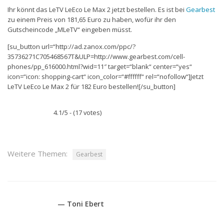
Ihr könnt das LeTV LeEco Le Max 2 jetzt bestellen. Es ist bei
Gearbest
zu einem Preis von 181,65 Euro zu haben, wofür ihr den
Gutscheincode „MLeTV“ eingeben müsst.
[su_button url=“http://ad.zanox.com/ppc/?
35736271C705468567T&ULP=http://www.gearbest.com/cell-
phones/pp_616000.html?wid=11″ target=“blank“ center=“yes“
icon=“icon: shopping-cart“ icon_color=“#ffffff“ rel=“nofollow“]Jetzt
LeTV LeEco Le Max 2 für 182 Euro bestellen![/su_button]
4.1/5 - (17 votes)
Weitere Themen:
Gearbest
— Toni Ebert