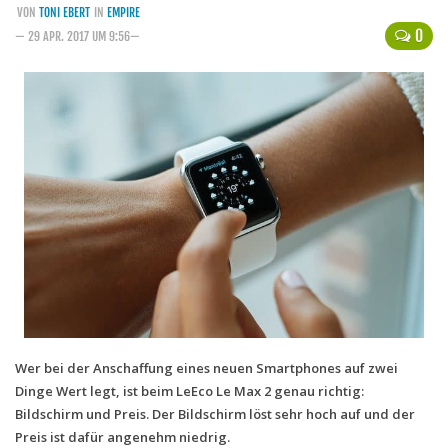
VON
TONI EBERT
IN
EMPIRE
Handytarife
0
— 29 APR. 2017 UM 9:56—
BASE
Smartphonetarife
Datentarife
o2
Smartphonetarife
Prepaid-Tarife
Datentarife
Flatrate-Prepaidtarife
Mobilfunk-Vergleichsrechner
Wer bei der Anschaffung eines neuen Smartphones auf zwei
Mobilfunk-Tarifrechner
Dinge Wert legt, ist beim LeEco Le Max 2 genau richtig:
Flatrate-Datentarife
Bildschirm und Preis. Der Bildschirm löst sehr hoch auf und der
Preis ist dafür angenehm niedrig.