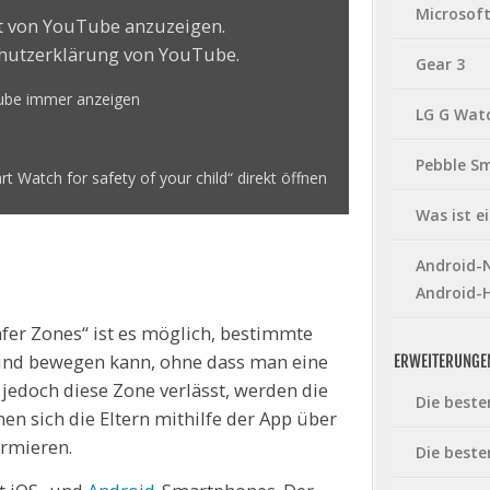
Microsof
lt von YouTube anzuzeigen.
hutzerklärung von YouTube
.
Gear 3
Tube immer anzeigen
LG G Wat
Pebble S
 Watch for safety of your child“ direkt öffnen
Was ist 
Android-N
Android-
er Zones“ ist es möglich, bestimmte
 Kind bewegen kann, ohne dass man eine
ERWEITERUNGE
 jedoch diese Zone verlässt, werden die
Die beste
n sich die Eltern mithilfe der App über
ormieren.
Die beste