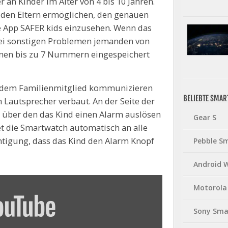
r an Kinder im Alter von 4 bis 10 Jahren.
den Eltern ermöglichen, den genauen
se App SAFER kids einzusehen. Wenn das
bei sonstigen Problemen jemanden von
nnen bis zu 7 Nummern eingespeichert
t dem Familienmitglied kommunizieren
BELIEBTE SMA
n Lautsprecher verbaut. An der Seite der
, über den das Kind einen Alarm auslösen
Gear S
et die Smartwatch automatisch an alle
htigung, dass das Kind den Alarm Knopf
Pebble S
Android 
Motorola
Sony Sma