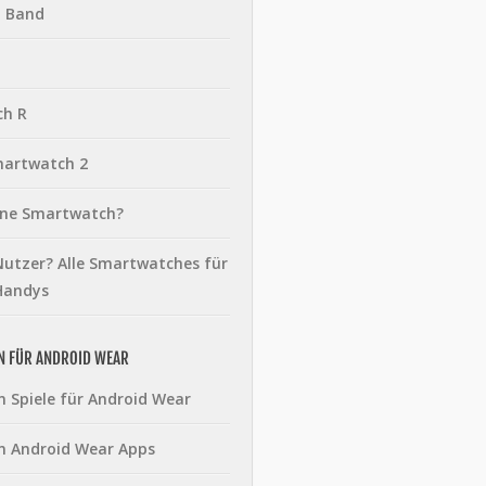
t Band
ch R
martwatch 2
eine Smartwatch?
utzer? Alle Smartwatches für
Handys
N FÜR ANDROID WEAR
n Spiele für Android Wear
n Android Wear Apps