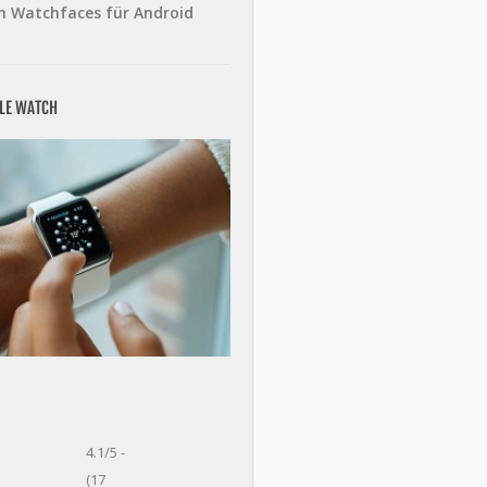
n Watchfaces für Android
PLE WATCH
4.1/5 -
(17