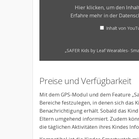
Watch
Hier klicken, um den Inha
for
Erfahre mehr in der
Datensc
safety
of
Inhalt von You
your
child“
von
YouTube
„SAFER Kids by Leaf Wearables- Smart
anzeigen
Preise und Verfügbarkeit
Mit dem GPS-Modul und dem Feature „Saf
Bereiche festzulegen, in denen sich das
Benachrichtigung erhält. Sobald das Kind
Eltern umgehend informiert. Zudem könne
die täglichen Aktivitäten ihres Kindes Inf