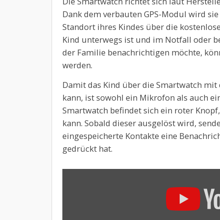
Die Smartwatch richtet sich laut Herstelle
Dank dem verbauten GPS-Modul wird sie 
Standort ihres Kindes über die kostenlo
Kind unterwegs ist und im Notfall oder 
der Familie benachrichtigen möchte, kö
werden.
Damit das Kind über die Smartwatch mi
kann, ist sowohl ein Mikrofon als auch ei
Smartwatch befindet sich ein roter Knopf
kann. Sobald dieser ausgelöst wird, send
eingespeicherte Kontakte eine Benachric
gedrückt hat.
„SAFER
Kids
by
Leaf
Wearables-
Smart