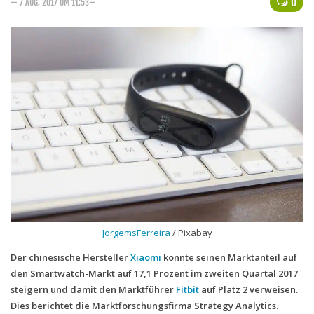
0
— 7 AUG. 2017 UM 11:53—
Handytarife
BASE
Smartphonetarife
Datentarife
o2
Smartphonetarife
Prepaid-Tarife
Datentarife
Flatrate-Prepaidtarife
JorgemsFerreira
/ Pixabay
Mobilfunk-Vergleichsrechner
Der chinesische Hersteller
Xiaomi
konnte seinen Marktanteil auf
Mobilfunk-Tarifrechner
den Smartwatch-Markt auf 17,1 Prozent im zweiten Quartal 2017
Flatrate-Datentarife
steigern und damit den Marktführer
Fitbit
auf Platz 2 verweisen.
Dies berichtet die Marktforschungsfirma Strategy Analytics.