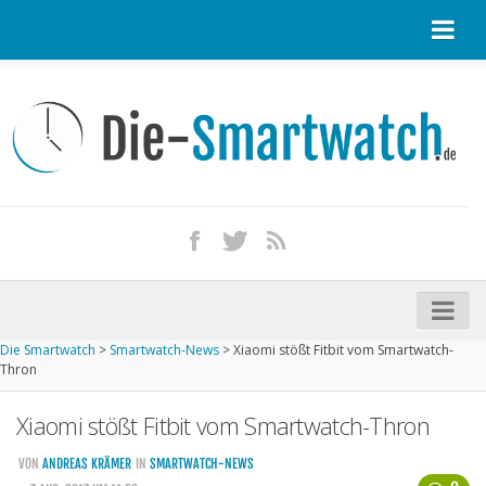
Startseite
Kontakt / Tipp geben
Impressum
Datenschutz
Apple Watch kaufen
iPhone kaufen
Die Smartwatch
>
Smartwatch-News
>
Xiaomi stößt Fitbit vom Smartwatch-
Startseite
Thron
Aktuelle Smartwatches im Test
Xiaomi stößt Fitbit vom Smartwatch-Thron
Kommende Smartwatches
VON
ANDREAS KRÄMER
IN
SMARTWATCH-NEWS
Marken und Modelle