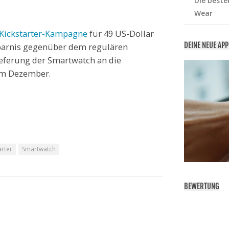
Die beste
Wear
Kickstarter-Kampagne
für 49 US-Dollar
DEINE NEUE AP
sparnis gegenüber dem regulären
ieferung der Smartwatch an die
 im Dezember.
arter
Smartwatch
BEWERTUNG