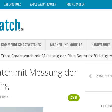
DATENSCHUTZ
APPLE WATCH KAUFEN
IPHONE KAUFEN
KOMMENDE SMARTWATCHES
MARKEN UND MODELLE
HANDYTARIFE
– Erste Smartwatch mit Messung der Blut-Sauerstoffsättigu
atch mit Messung der
X10: Inte
ung
M 11:57—
0
Teclast