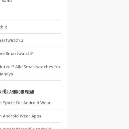
t Band
ch R
martwatch 2
eine Smartwatch?
utzer? Alle Smartwatches für
Handys
N FÜR ANDROID WEAR
n Spiele für Android Wear
n Android Wear Apps