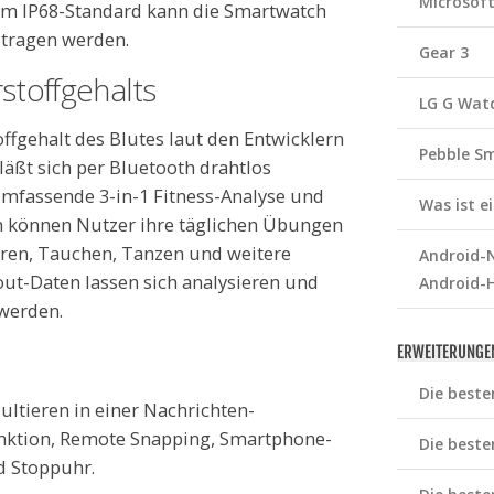
Microsof
em IP68-Standard kann die Smartwatch
etragen werden.
Gear 3
stoffgehalts
LG G Wat
ffgehalt des Blutes laut den Entwicklern
Pebble S
äßt sich per Bluetooth drahtlos
 umfassende 3-in-1 Fitness-Analyse und
Was ist 
en können Nutzer ihre täglichen Übungen
hren, Tauchen, Tanzen und weitere
Android-N
out-Daten lassen sich analysieren und
Android-
 werden.
ERWEITERUNGE
Die beste
ltieren in einer Nachrichten-
unktion, Remote Snapping, Smartphone-
Die beste
d Stoppuhr.