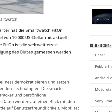
artwatch
arter hat die Smartwatch FitOn
el von 10.000 US-Dollar mit aktuell
e FitOn ist die weltweit erste
BELIEBTE SMA
tigung des Blutes gemessen werden
Gear S
Pebble S
Android 
Wellness demokratisieren und setzen
renden Technologien. Die smarte
Motorola
tracker und persönliche
Sony Sma
le Daten werden auf einen Blick mit den
rde auf Benutzerfreundlichkeit, Mobilität