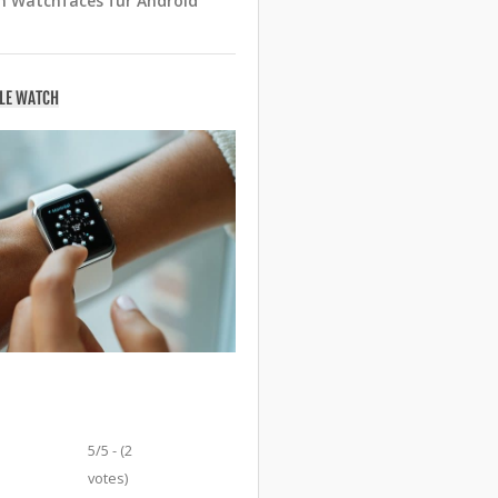
n Watchfaces für Android
PLE WATCH
5/5 - (2
votes)