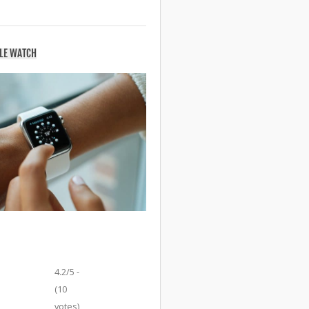
PLE WATCH
4.2/5 -
(10
votes)