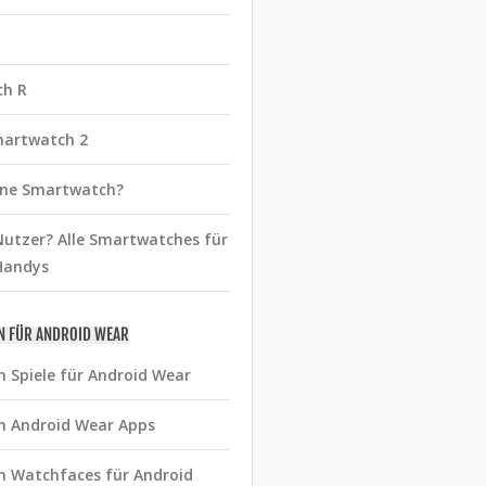
ch R
martwatch 2
eine Smartwatch?
utzer? Alle Smartwatches für
Handys
N FÜR ANDROID WEAR
n Spiele für Android Wear
n Android Wear Apps
n Watchfaces für Android