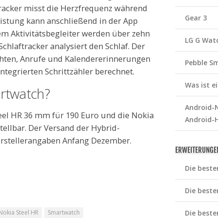
racker misst die Herzfrequenz während
Gear 3
leistung kann anschließend in der App
em Aktivitätsbegleiter werden über zehn
LG G Wat
chlaftracker analysiert den Schlaf. Der
ichten, Anrufe und Kalendererinnerungen
Pebble S
ntegrierten Schrittzähler berechnet.
Was ist 
rtwatch?
Android-N
teel HR 36 mm für 190 Euro und die Nokia
Android-
ellbar. Der Versand der Hybrid-
erstellerangaben Anfang Dezember.
ERWEITERUNGE
Die beste
Die beste
Die beste
Nokia Steel HR
Smartwatch