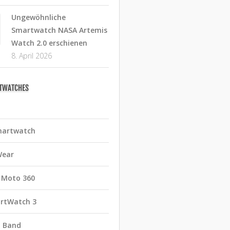
Ungewöhnliche
Smartwatch NASA Artemis
Watch 2.0 erschienen
8. April 2026
RTWATCHES
martwatch
Wear
 Moto 360
rtWatch 3
t Band