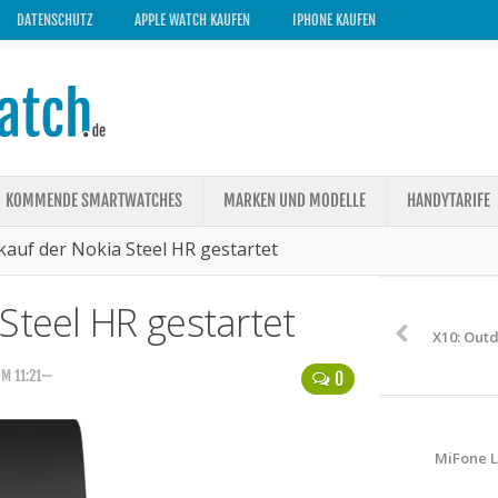
DATENSCHUTZ
APPLE WATCH KAUFEN
IPHONE KAUFEN
KOMMENDE SMARTWATCHES
MARKEN UND MODELLE
HANDYTARIFE
kauf der Nokia Steel HR gestartet
Steel HR gestartet
X10: Out
UM 11:21—
0
MiFone L