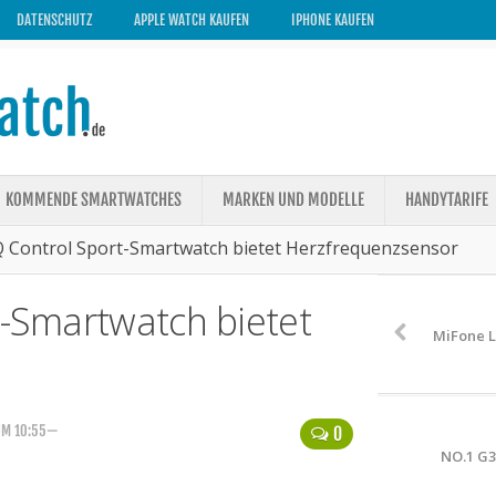
DATENSCHUTZ
APPLE WATCH KAUFEN
IPHONE KAUFEN
KOMMENDE SMARTWATCHES
MARKEN UND MODELLE
HANDYTARIFE
 Q Control Sport-Smartwatch bietet Herzfrequenzsensor
t-Smartwatch bietet
MiFone L
 UM 10:55—
0
NO.1 G3 