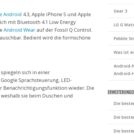
Gear 3
e
Android
4.3, Apple iPhone 5 und Apple
sich mit Bluetooth 4.1 Low Energy
LG G Wat
le
Android Wear
auf der Fossil Q Control.
auschbar. Bedient wird die formschöne
Pebble S
Was ist 
Android-N
spiegeln sich in einer
Android-
Google Sprachsteuerung, LED-
er Benachrichtigungsfunktion wieder. Die
ERWEITERUNGE
, weshalb sie beim Duschen und
Die beste
Die beste
Die beste