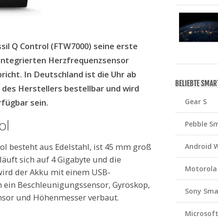
sil Q Control (FTW7000) seine erste
 integrierten Herzfrequenzsensor
richt. In Deutschland ist die Uhr ab
BELIEBTE SMA
 des Herstellers bestellbar und wird
Gear S
fügbar sein.
ol
Pebble S
ol besteht aus Edelstahl, ist 45 mm groß
Android 
äuft sich auf 4 Gigabyte und die
Motorola
wird der Akku mit einem USB-
n ein Beschleunigungssensor, Gyroskop,
Sony Sma
nsor und Höhenmesser verbaut.
Microsof