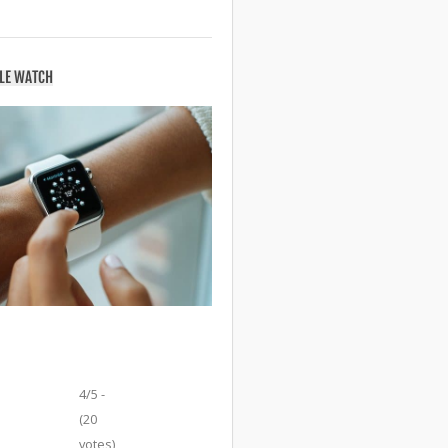
PLE WATCH
4/5 -
(20
votes)