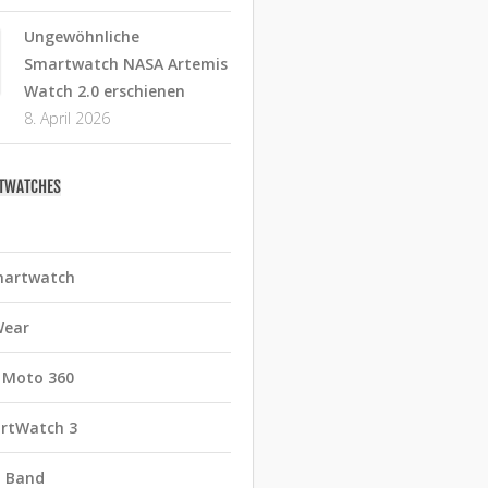
Ungewöhnliche
Smartwatch NASA Artemis
Watch 2.0 erschienen
8. April 2026
RTWATCHES
martwatch
Wear
 Moto 360
rtWatch 3
t Band