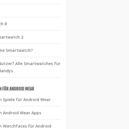
ch R
martwatch 2
eine Smartwatch?
utzer? Alle Smartwatches für
Handys
N FÜR ANDROID WEAR
n Spiele für Android Wear
n Android Wear Apps
n Watchfaces für Android