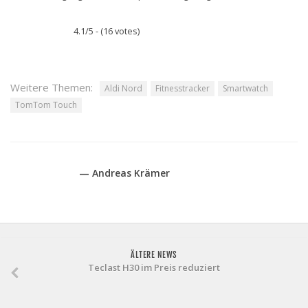
4.1/5 - (16 votes)
Weitere Themen:
Aldi Nord
Fitnesstracker
Smartwatch
TomTom Touch
— Andreas Krämer
ÄLTERE NEWS
Teclast H30 im Preis reduziert