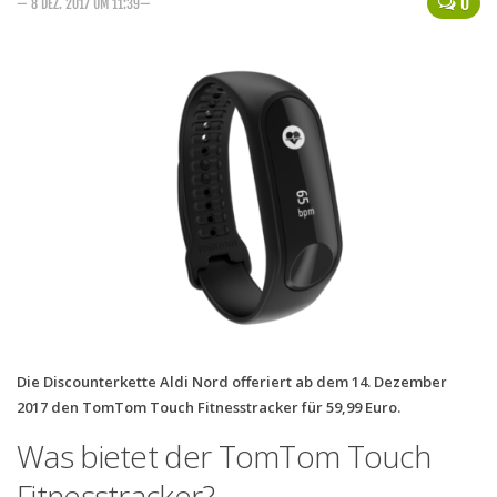
0
— 8 DEZ. 2017 UM 11:39—
Handytarife
BASE
Smartphonetarife
Datentarife
o2
Smartphonetarife
Prepaid-Tarife
Datentarife
Flatrate-Prepaidtarife
Mobilfunk-Vergleichsrechner
Die Discounterkette Aldi Nord offeriert ab dem 14. Dezember
2017 den TomTom Touch Fitnesstracker für 59,99 Euro.
Mobilfunk-Tarifrechner
Was bietet der TomTom Touch
Flatrate-Datentarife
Fitnesstracker?