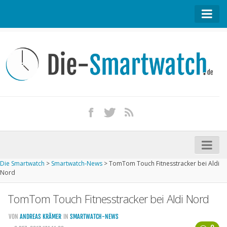
Startseite
Kontakt / Tipp geben
Impressum
Datenschutz
Apple Watch kaufen
iPhone kaufen
Die Smartwatch
>
Smartwatch-News
>
TomTom Touch Fitnesstracker bei Aldi
Startseite
Nord
Aktuelle Smartwatches im Test
TomTom Touch Fitnesstracker bei Aldi Nord
Kommende Smartwatches
VON
ANDREAS KRÄMER
IN
SMARTWATCH-NEWS
Marken und Modelle