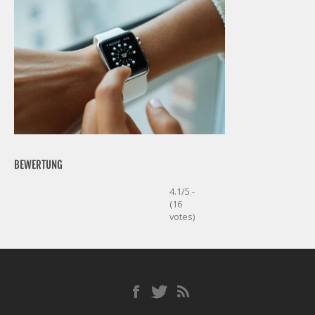
BEWERTUNG
4.1/5 -
(16
votes)