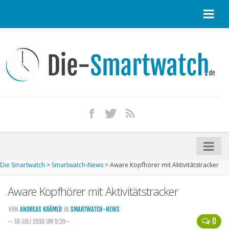
Startseite
Kontakt / Tipp geben
Impressum
Datenschutz
Apple Watch kaufen
iPhone kaufen
Die Smartwatch
>
Smartwatch-News
>
Aware Kopfhörer mit Aktivitätstracker
Startseite
Aware Kopfhörer mit Aktivitätstracker
Aktuelle Smartwatches im Test
Kommende Smartwatches
VON
ANDREAS KRÄMER
IN
SMARTWATCH-NEWS
0
— 18 JULI 2018 UM 9:30—
Marken und Modelle