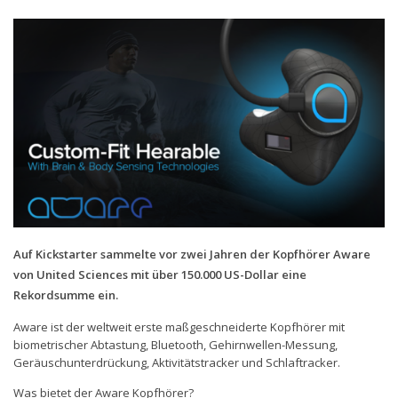
Handytarife
BASE
Smartphonetarife
Datentarife
o2
Smartphonetarife
Prepaid-Tarife
Datentarife
Auf Kickstarter sammelte vor zwei Jahren der Kopfhörer Aware
von United Sciences mit über 150.000 US-Dollar eine
Flatrate-Prepaidtarife
Rekordsumme ein.
Mobilfunk-Vergleichsrechner
Aware ist der weltweit erste maßgeschneiderte Kopfhörer mit
Mobilfunk-Tarifrechner
biometrischer Abtastung, Bluetooth, Gehirnwellen-Messung,
Geräuschunterdrückung, Aktivitätstracker und Schlaftracker.
Flatrate-Datentarife
Was bietet der Aware Kopfhörer?