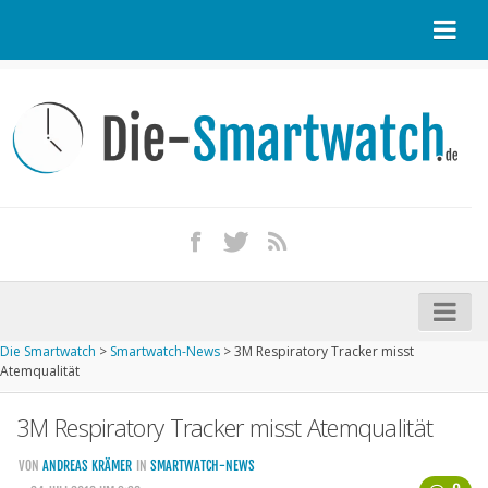
Startseite
Kontakt / Tipp geben
Impressum
Datenschutz
Apple Watch kaufen
iPhone kaufen
Die Smartwatch
>
Smartwatch-News
>
3M Respiratory Tracker misst
Startseite
Atemqualität
Aktuelle Smartwatches im Test
3M Respiratory Tracker misst Atemqualität
Kommende Smartwatches
VON
ANDREAS KRÄMER
IN
SMARTWATCH-NEWS
Marken und Modelle