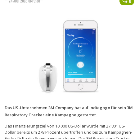
0
— 24 JULI 2018 UM 9:38—
Handytarife
BASE
Smartphonetarife
Datentarife
o2
Smartphonetarife
Prepaid-Tarife
Datentarife
Flatrate-Prepaidtarife
Mobilfunk-Vergleichsrechner
Das US-Unternehmen 3M Company hat auf Indiegogo für sein 3M
Respiratory Tracker eine Kampagne gestartet.
Mobilfunk-Tarifrechner
Das Finanzierungsziel von 10.000 US-Dollar wurde mit 27.801 US-
Flatrate-Datentarife
Dollar bereits um 278 Prozent übertroffen und bis zum Kampagnen-
Ende dürfte die Summe weiter steigen. Der 3M Respiratory Tracker