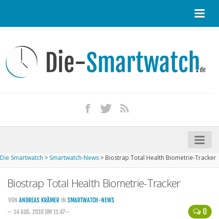
Startseite
Kontakt / Tipp geben
Impressum
Datenschutz
Apple Watch kaufen
iPhone kaufen
Die Smartwatch
>
Smartwatch-News
>
Biostrap Total Health Biometrie-Tracker
Startseite
Biostrap Total Health Biometrie-Tracker
Aktuelle Smartwatches im Test
Kommende Smartwatches
VON
ANDREAS KRÄMER
IN
SMARTWATCH-NEWS
0
— 14 AUG. 2018 UM 11:47—
Marken und Modelle