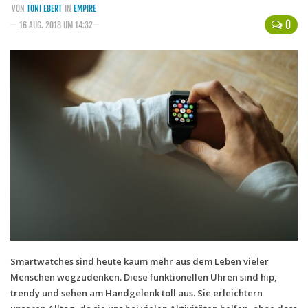
VON
TONI EBERT
IN
EMPIRE
Handytarife
0
— 16 AUG. 2018 UM 14:32—
BASE
Smartphonetarife
Datentarife
o2
Smartphonetarife
Prepaid-Tarife
Datentarife
Flatrate-Prepaidtarife
Mobilfunk-Vergleichsrechner
Mobilfunk-Tarifrechner
Smartwatches sind heute kaum mehr aus dem Leben vieler
Menschen wegzudenken. Diese funktionellen Uhren sind hip,
Flatrate-Datentarife
trendy und sehen am Handgelenk toll aus. Sie erleichtern