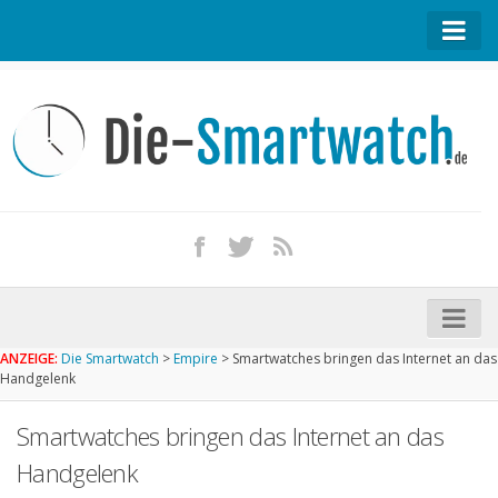
Startseite
Kontakt / Tipp geben
Impressum
Datenschutz
Apple Watch kaufen
iPhone kaufen
ANZEIGE:
Die Smartwatch
>
Empire
>
Smartwatches bringen das Internet an das
Startseite
Handgelenk
Aktuelle Smartwatches im Test
Smartwatches bringen das Internet an das
Kommende Smartwatches
Handgelenk
Marken und Modelle