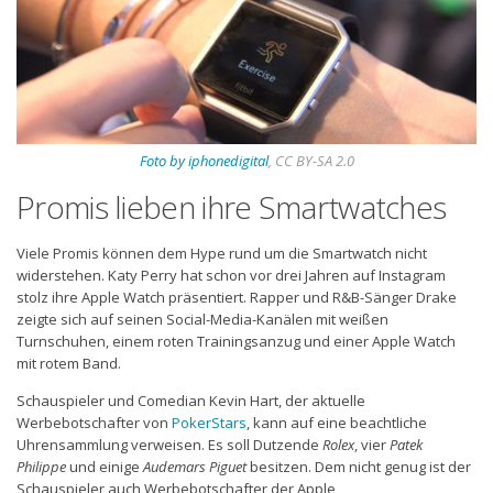
Foto by iphonedigital
, CC BY-SA 2.0
Promis lieben ihre Smartwatches
Viele Promis können dem Hype rund um die Smartwatch nicht
widerstehen. Katy Perry hat schon vor drei Jahren auf Instagram
stolz ihre Apple Watch präsentiert. Rapper und R&B-Sänger Drake
zeigte sich auf seinen Social-Media-Kanälen mit weißen
Turnschuhen, einem roten Trainingsanzug und einer Apple Watch
mit rotem Band.
Schauspieler und Comedian Kevin Hart, der aktuelle
Werbebotschafter von
PokerStars
, kann auf eine beachtliche
Uhrensammlung verweisen. Es soll Dutzende
Rolex
, vier
Patek
Philippe
und einige
Audemars Piguet
besitzen. Dem nicht genug ist der
Schauspieler auch Werbebotschafter der Apple