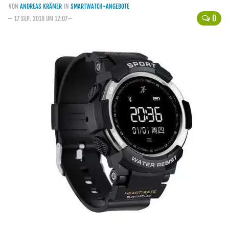
VON
ANDREAS KRÄMER
IN
SMARTWATCH-ANGEBOTE
Handytarife
0
— 17 SEP. 2018 UM 12:07—
BASE
Smartphonetarife
Datentarife
o2
Smartphonetarife
Prepaid-Tarife
Datentarife
Flatrate-Prepaidtarife
Mobilfunk-Vergleichsrechner
Mobilfunk-Tarifrechner
Flatrate-Datentarife