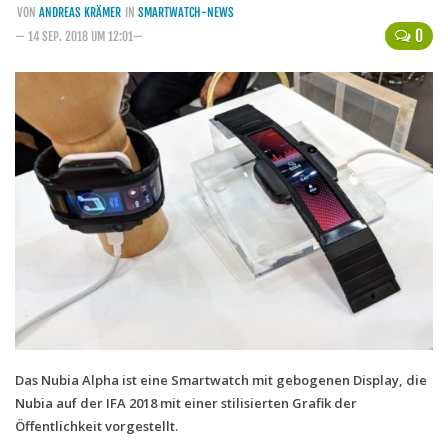
VON
ANDREAS KRÄMER
IN
SMARTWATCH-NEWS
Handytarife
0
— 14 SEP. 2018 UM 12:01—
BASE
Smartphonetarife
Datentarife
o2
Smartphonetarife
Prepaid-Tarife
Datentarife
Flatrate-Prepaidtarife
Mobilfunk-Vergleichsrechner
Mobilfunk-Tarifrechner
Das Nubia Alpha ist eine Smartwatch mit gebogenen Display, die
Nubia auf der IFA 2018 mit einer stilisierten Grafik der
Flatrate-Datentarife
Öffentlichkeit vorgestellt.