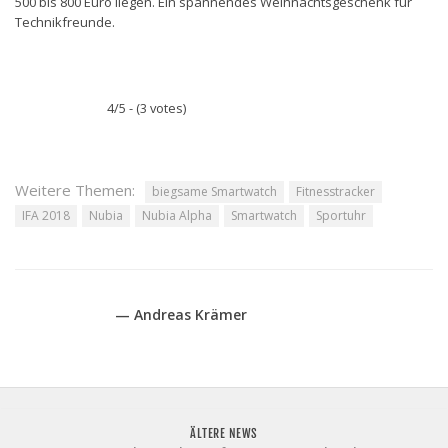
500 bis 800 Euro liegen. Ein spannendes Weihnachtsgeschenk für
Technikfreunde.
4/5 - (3 votes)
Weitere Themen:
biegsame Smartwatch
Fitnesstracker
IFA 2018
Nubia
Nubia Alpha
Smartwatch
Sportuhr
— Andreas Krämer
ÄLTERE NEWS