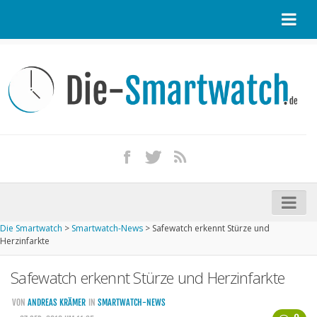
Startseite
Kontakt / Tipp geben
Impressum
Datenschutz
Apple Watch kaufen
iPhone kaufen
Die Smartwatch
>
Smartwatch-News
>
Safewatch erkennt Stürze und
Startseite
Herzinfarkte
Aktuelle Smartwatches im Test
Safewatch erkennt Stürze und Herzinfarkte
Kommende Smartwatches
VON
ANDREAS KRÄMER
IN
SMARTWATCH-NEWS
Marken und Modelle