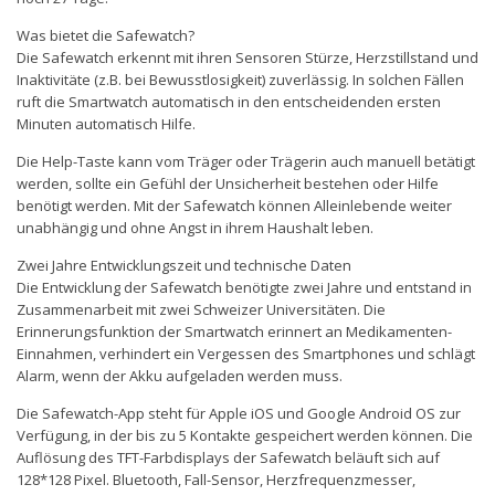
Was bietet die Safewatch?
Die Safewatch erkennt mit ihren Sensoren Stürze, Herzstillstand und
Inaktivitäte (z.B. bei Bewusstlosigkeit) zuverlässig. In solchen Fällen
ruft die Smartwatch automatisch in den entscheidenden ersten
Minuten automatisch Hilfe.
Die Help-Taste kann vom Träger oder Trägerin auch manuell betätigt
werden, sollte ein Gefühl der Unsicherheit bestehen oder Hilfe
benötigt werden. Mit der Safewatch können Alleinlebende weiter
unabhängig und ohne Angst in ihrem Haushalt leben.
Zwei Jahre Entwicklungszeit und technische Daten
Die Entwicklung der Safewatch benötigte zwei Jahre und entstand in
Zusammenarbeit mit zwei Schweizer Universitäten. Die
Erinnerungsfunktion der Smartwatch erinnert an Medikamenten-
Einnahmen, verhindert ein Vergessen des Smartphones und schlägt
Alarm, wenn der Akku aufgeladen werden muss.
Die Safewatch-App steht für Apple iOS und Google Android OS zur
Verfügung, in der bis zu 5 Kontakte gespeichert werden können. Die
Auflösung des TFT-Farbdisplays der Safewatch beläuft sich auf
128*128 Pixel. Bluetooth, Fall-Sensor, Herzfrequenzmesser,