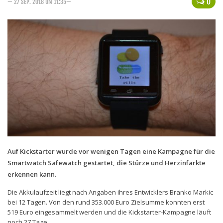
0
— 27 SEP. 2018 UM 11:35—
Handytarife
BASE
Smartphonetarife
Datentarife
o2
Smartphonetarife
Prepaid-Tarife
Datentarife
Auf Kickstarter wurde vor wenigen Tagen eine Kampagne für die
Flatrate-Prepaidtarife
Smartwatch Safewatch gestartet, die Stürze und Herzinfarkte
Mobilfunk-Vergleichsrechner
erkennen kann.
Mobilfunk-Tarifrechner
Die Akkulaufzeit liegt nach Angaben ihres Entwicklers Branko Markic
bei 12 Tagen. Von den rund 353.000 Euro Zielsumme konnten erst
Flatrate-Datentarife
519 Euro eingesammelt werden und die Kickstarter-Kampagne läuft
noch 27 Tage.