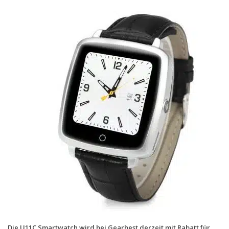
Handytarife
BASE
Smartphonetarife
Datentarife
o2
Smartphonetarife
Prepaid-Tarife
Datentarife
Flatrate-Prepaidtarife
Mobilfunk-Vergleichsrechner
Mobilfunk-Tarifrechner
Flatrate-Datentarife
Die U11C Smartwatch wird bei Gearbest derzeit mit Rabatt für