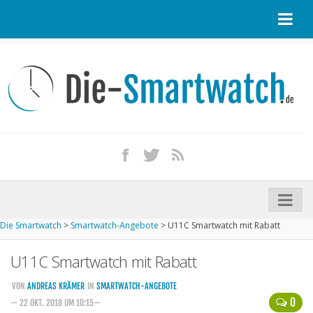
Startseite
Kontakt / Tipp geben
Impressum
Datenschutz
Apple Watch kaufen
iPhone kaufen
Die Smartwatch
>
Smartwatch-Angebote
>
U11C Smartwatch mit Rabatt
Startseite
U11C Smartwatch mit Rabatt
Aktuelle Smartwatches im Test
Kommende Smartwatches
VON
ANDREAS KRÄMER
IN
SMARTWATCH-ANGEBOTE
0
— 22 OKT. 2018 UM 10:15—
Marken und Modelle