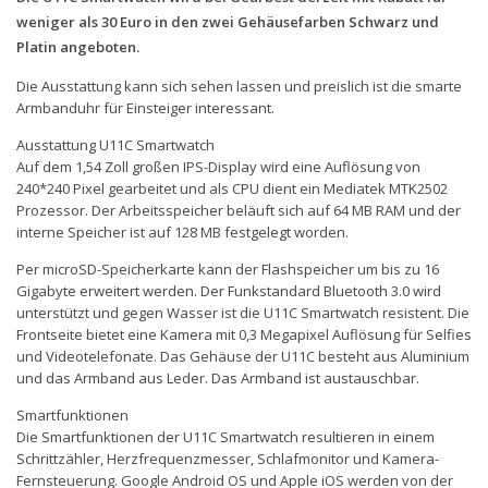
weniger als 30 Euro in den zwei Gehäusefarben Schwarz und
Platin angeboten.
Die Ausstattung kann sich sehen lassen und preislich ist die smarte
Armbanduhr für Einsteiger interessant.
Ausstattung U11C Smartwatch
Auf dem 1,54 Zoll großen IPS-Display wird eine Auflösung von
240*240 Pixel gearbeitet und als CPU dient ein Mediatek MTK2502
Prozessor. Der Arbeitsspeicher beläuft sich auf 64 MB RAM und der
interne Speicher ist auf 128 MB festgelegt worden.
Per microSD-Speicherkarte kann der Flashspeicher um bis zu 16
Gigabyte erweitert werden. Der Funkstandard Bluetooth 3.0 wird
unterstützt und gegen Wasser ist die U11C Smartwatch resistent. Die
Frontseite bietet eine Kamera mit 0,3 Megapixel Auflösung für Selfies
und Videotelefonate. Das Gehäuse der U11C besteht aus Aluminium
und das Armband aus Leder. Das Armband ist austauschbar.
Smartfunktionen
Die Smartfunktionen der U11C Smartwatch resultieren in einem
Schrittzähler, Herzfrequenzmesser, Schlafmonitor und Kamera-
Fernsteuerung. Google Android OS und Apple iOS werden von der