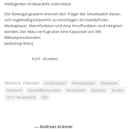
intelligenten Armbanduhr unterstützt.
Der Bewegungsalarm erinnert den Träger der Smartwatch daran,
sich regelmäßig körperlich zu ertüchtigen. Ein Handyfinder,
Mediaplayer, Alarmfunktion und eine Anruffunktion sind integriert
worden. Der Akku verfügt über eine Kapazität von 360
Milliamperestunden.
[webshop-links]
4.2/5 - (6 votes)
Weitere Themen:
Armbanduhr
Fitnesstracker
Fitnessuhr
Gearbest
Gesundheitstracker
Smartwatch
Sportuhr
Tracker
U11C Smartwatch
Uhr
— Andreas Krämer