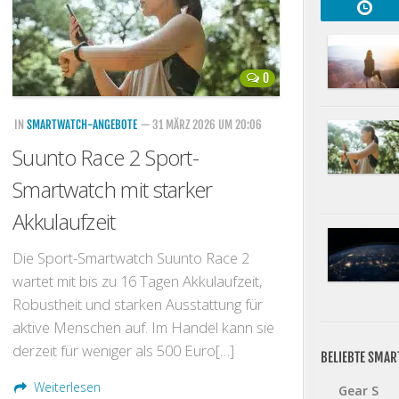
0
IN
SMARTWATCH-ANGEBOTE
— 31 MÄRZ 2026 UM 20:06
Suunto Race 2 Sport-
Smartwatch mit starker
Akkulaufzeit
Die Sport-Smartwatch Suunto Race 2
wartet mit bis zu 16 Tagen Akkulaufzeit,
Robustheit und starken Ausstattung für
aktive Menschen auf. Im Handel kann sie
derzeit für weniger als 500 Euro[…]
BELIEBTE SMA
Weiterlesen
Gear S