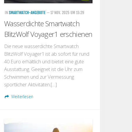
IN
SMARTWATCH-ANGEBOTE
— 17 NOV. 2025 UM 15:29
Wasserdichte Smartwatch
BlitzWolf Voyager1 erschienen
Die neue wasserdichte Smartwatch
BlitzWolf Voyager1 ist ab sofort für rund
40 Euro erhältlich und bietet eine gute
Ausstattung. Geeignet ist die Uhr zum
Schwimmen und zur Vermessung
sportlicher Aktivitäten.[…]
Weiterlesen