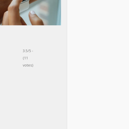
3.5/5 -
(11
votes)