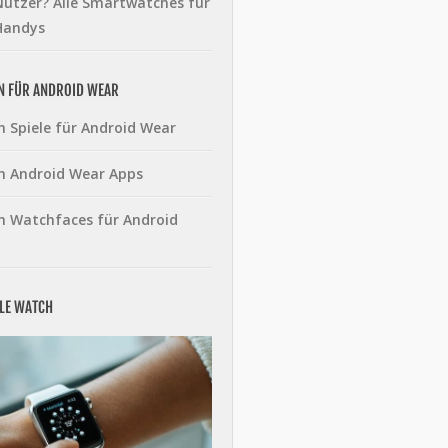
utzer? Alle Smartwatches für
Handys
N FÜR ANDROID WEAR
n Spiele für Android Wear
n Android Wear Apps
n Watchfaces für Android
PLE WATCH