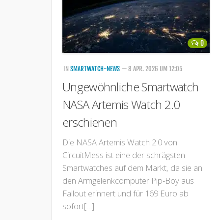
0
IN
SMARTWATCH-NEWS
— 8 APR. 2026 UM 12:05
Ungewöhnliche Smartwatch
NASA Artemis Watch 2.0
erschienen
Die NASA Artemis Watch 2.0 von
CircuitMess ist eine der schrägsten
Smartwatches auf dem Markt, da sie an
den Armgelenkcomputer Pip-Boy aus
Fallout erinnert und für 169 Euro ab
sofort[…]