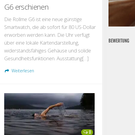
G6 erschienen
Die Rollme G6 ist eine neue günstige
Smartwatch, die ab sofort für 80 US-Dollar
erworben werden kann. Die Uhr verfügt
BEWERTUNG
über eine lokale Kartendarstellung,
widerstandsfähiges Gehäuse und solide
Gesundheitsfunktionen. Ausstattung[…]
Weiterlesen
0