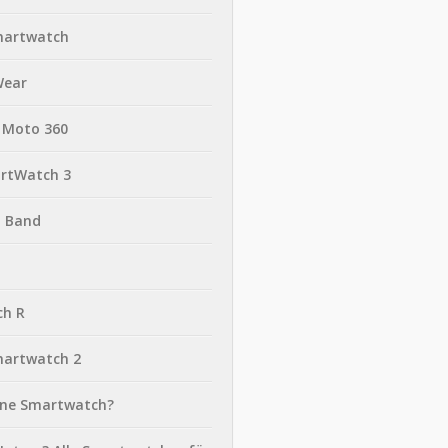
martwatch
Wear
 Moto 360
rtWatch 3
t Band
ch R
martwatch 2
eine Smartwatch?