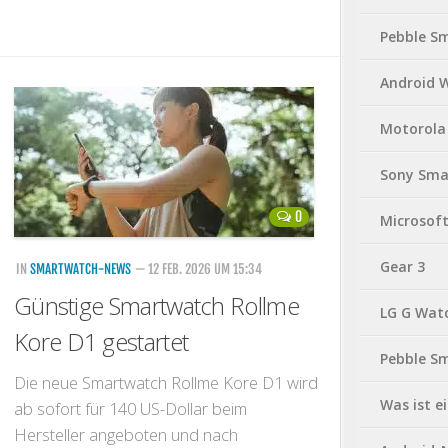
Pebble S
Android 
Motorola
Sony Sma
0
Microsof
Gear 3
IN
SMARTWATCH-NEWS
— 12 FEB. 2026 UM 15:34
Günstige Smartwatch Rollme
LG G Wat
Kore D1 gestartet
Pebble S
Die neue Smartwatch Rollme Kore D1 wird
Was ist 
ab sofort für 140 US-Dollar beim
Hersteller angeboten und nach